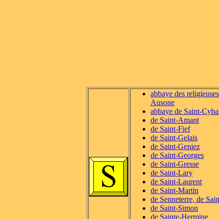
abbaye des religieuses
Ausone
abbaye de Saint-Cyba
de Saint-Amant
de Saint-Fief
de Saint-Gelais
de Saint-Geniez
de Saint-Georges
de Saint-Gresse
de Saint-Lary
de Saint-Laurent
de Saint-Martin
de Senneterre, de Sain
de Saint-Simon
de Sainte-Hermine