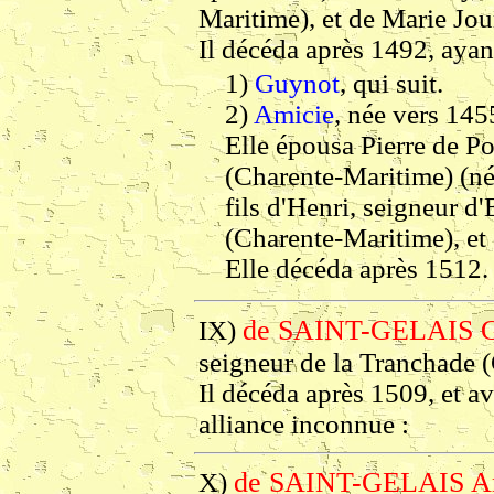
Maritime), et de Marie Jou
Il décéda après 1492, ayan
1)
Guynot
, qui suit.
2)
Amicie
, née vers 145
Elle épousa Pierre de P
(Charente-Maritime) (né
fils d'Henri, seigneur 
(Charente-Maritime), et
Elle décéda après 1512.
de SAINT-GELAIS G
IX)
seigneur de la Tranchade (
Il décéda après 1509, et av
alliance inconnue :
de SAINT-GELAIS An
X)