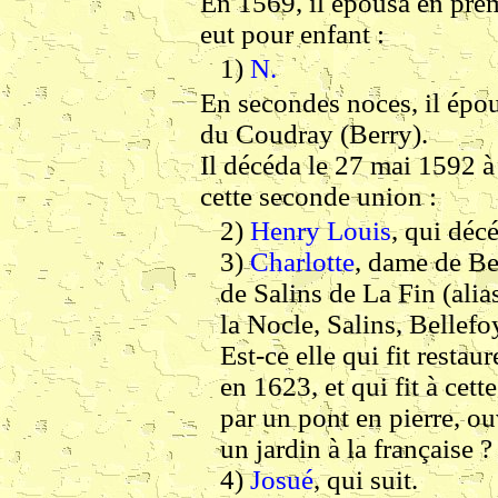
En 1569, il épousa en prem
eut pour enfant :
1)
N.
En secondes noces, il épo
du Coudray (Berry).
Il décéda le 27 mai 1592 à
cette seconde union :
2)
Henry Louis
, qui déc
3)
Charlotte
, dame de Be
de Salins de La Fin (alia
la Nocle, Salins, Bellefo
Est-ce elle qui fit resta
en 1623, et qui fit à cet
par un pont en pierre, ouv
un jardin à la française ?
4)
Josué
, qui suit.