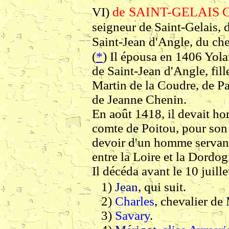
de SAINT-GELAIS
C
VI)
seigneur de Saint-Gelais, 
Saint-Jean d'Angle, du ch
(
*
) Il épousa en 1406 Yol
de Saint-Jean d'Angle, fill
Martin de la Coudre, de Pa
de Jeanne Chenin.
En août 1418, il devait h
comte de Poitou, pour son
devoir d'un homme servant 
entre la Loire et la Dordog
Il décéda avant le 10 juille
1)
Jean
, qui suit.
2)
Charles
, chevalier de
3)
Savary
.