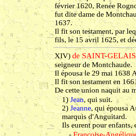
février 1620, Renée Rogn
fut dite dame de Montchau
1637.
Il fit son testament, par leq
fils, le 15 avril 1625, et 
de SAINT-GELAIS
XIV)
seigneur de Montchaude.
Il épousa le 29 mai 1638 
Il fit son testament en 166
De cette union naquit au m
1)
Jean
, qui suit.
2)
Jeanne
, qui épousa A
marquis d'Anguitard.
Ils eurent pour enfants, 
-
Françoise-Angéliqu