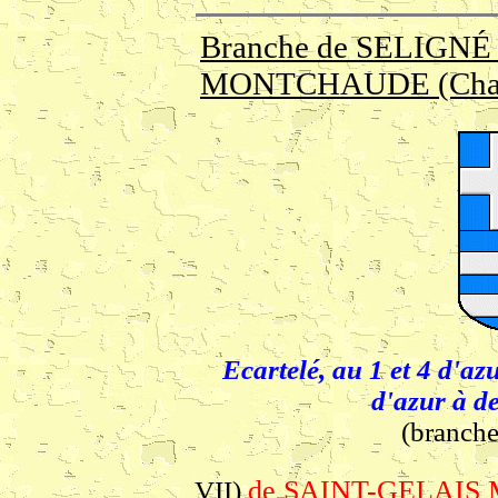
Branche de SELIGNÉ (
MONTCHAUDE (Chare
Ecartelé, au 1 et 4 d'az
d'azur à d
(branch
de SAINT-GELAIS M
VII)