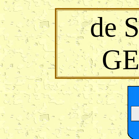
de 
GE