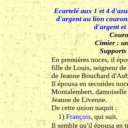
Ecartelé aux 1 et 4 d'azu
d'argent au lion couronn
d'argent et
Couro
Cimier : un
Supports 
En premières noces, il ép
fille de Louis, seigneur 
de Jeanne Bouchard d'Aub
Il épousa en secondes noce
Montalembert, damoiselle d
Jeanne de Livenne.
De cette union naquit :
1)
François
, qui suit.
Il semble qu'il épousa en 