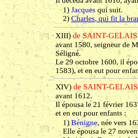
Il décéda avant 1610, ayan
1)
Jacques
qui suit.
2)
Charles
, qui fit la 
de SAINT-GELAIS
XIII)
avant 1580, seigneur de M
Séligné.
Le 29 octobre 1600, il épo
1583), et en eut pour enfan
de SAINT-GELAIS
XIV)
avant 1612.
Il épousa le 21 février 16
et en eut pour enfants :
1)
Bénigne
, née vers 16
Elle épousa le 27 nove