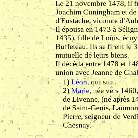
Le 21 novembre 1478, il f
Joachim Cuningham et de C
d'Eustache, vicomte d'Aul
Il épousa en 1473 à Sélign
1435), fille de Louis, écuy
Buffeteau. Ils se firent l
mutuelle de leurs biens.
Il décéda entre 1478 et 14
union avec Jeanne de Chab
1)
Léon
, qui suit.
2)
Marie
, née vers 1460
de Livenne, (né après 1
de Saint-Genis, Laumont,
Pierre, seigneur de Verdi
Chesnay.