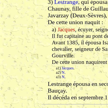
3)
Lestrange
, qui épousa
Chaunay, fille de Guilla
Javarzay (Deux-Sèvres),
De cette union naquit :
a)
Jacques
, écuyer, seig
Il fut capitaine au pont d
Avant 1385, il épousa Isa
chevalier, seigneur de Sa
Gourville.
De cette union naquirent 
a1)
Jacques
.
a2)
N.
a3)
N.
Lestrange épousa en sec
Bauçay.
Il décéda en septembre 