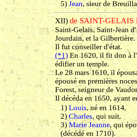
5)
Jean
, sieur de Breuill
de SAINT-GELAIS
XII)
Saint-Gelais, Saint-Jean d
Jourdain, et la Gilbertière.
Il fut conseiller d'état.
(*1)
En 1620, il fit don à l
édifier un temple.
Le 28 mars 1610, il épousa
épousé en premières noces
Forest, seigneur de Vaudor
Il décéda en 1650, ayant e
1)
Louis
, né en 1614.
2)
Charles
, qui suit.
3)
Marie Jeanne
, qui é
(décédé en 1710).