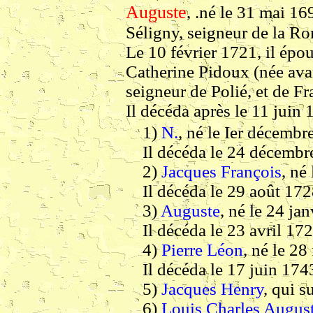
Auguste
, .né le 31 mai 16
Séligny, seigneur de la Ron
Le 10 février 1721, il épou
Catherine Pidoux (née avan
seigneur de Polié, et de F
Il décéda après le 11 juin 
1)
N.
, né le Ier décembr
Il décéda le 24 décembr
2)
Jacques François
, né
Il décéda le 29 août 172
3)
Auguste
, né le 24 ja
Il décéda le 23 avril 17
4)
Pierre Léon
, né le 28
Il décéda le 17 juin 174
5)
Jacques Henry
, qui su
6)
Louis Charles Augus