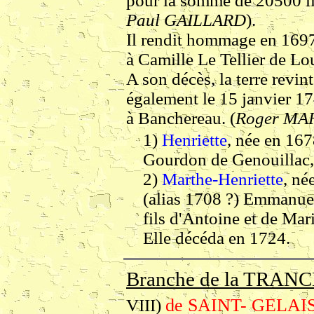
pour la somme de 20500 li
Paul GAILLARD
).
Il rendit hommage en 1697
à Camille Le Tellier de Lo
A son décès, la terre revint
également le 15 janvier 174
à Banchereau. (
Roger MA
1)
Henriette
, née en 16
Gourdon de Genouillac, 
2)
Marthe-Henriette
, né
(alias 1708 ?) Emmanue
fils d'Antoine et de Mar
Elle décéda en 1724.
Branche de la TRANC
de SAINT- GELAIS
VIII)