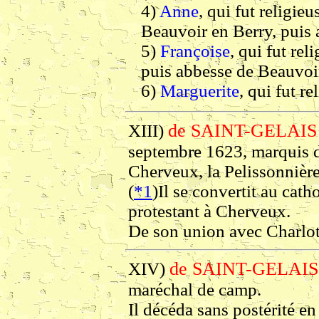
4)
Anne
, qui fut religie
Beauvoir en Berry, puis 
5)
Françoise
, qui fut re
puis abbesse de Beauvoir
6)
Marguerite
, qui fut r
de SAINT-GELAIS
XIII)
septembre 1623, marquis d
Cherveux, la Pelissonnière
(
*1
)Il se convertit au catho
protestant à Cherveux.
De son union avec Charlot
de SAINT-GELAIS
XIV)
maréchal de camp.
Il décéda sans postérité e