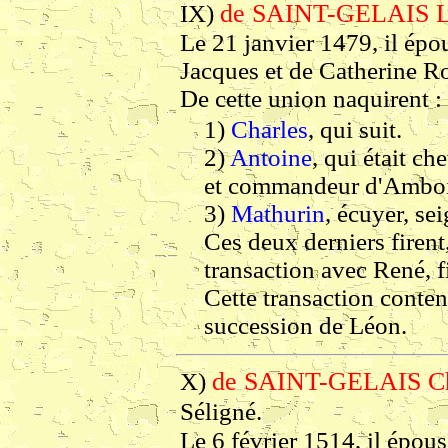
de SAINT-GELAIS 
IX)
Le 21 janvier 1479, il épo
Jacques et de Catherine R
De cette union naquirent :
1)
Charles
, qui suit.
2)
Antoine
, qui était ch
et commandeur d'Amboi
3)
Mathurin
, écuyer, se
Ces deux derniers firent
transaction avec René, fi
Cette transaction conten
succession de Léon.
de SAINT-GELAIS Ch
X)
Séligné.
Le 6 février 1514, il épous