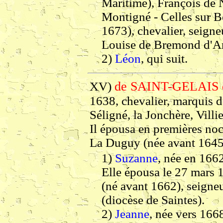
Maritime), François de 
Montigné - Celles sur Be
1673), chevalier, seigneu
Louise de Bremond d'Ar
2)
Léon
, qui suit.
de SAINT-GELAIS
XV)
1638, chevalier, marquis d
Séligné, la Jonchère, Villi
Il épousa en premières noc
La Duguy (née avant 1645),
1)
Suzanne
, née en 1662
Elle épousa le 27 mars 
(né avant 1662), seigne
(diocèse de Saintes).
2)
Jeanne
, née vers 166