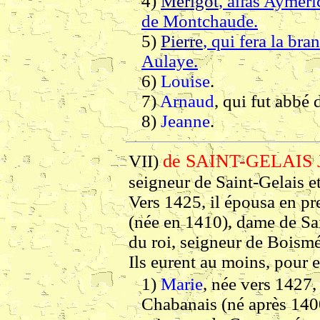
4)
Mérigot
, alias
Aymeri
de Montchaude.
5)
Pierre
, qui fera la br
Aulaye.
6)
Louise
.
7)
Arnaud
, qui fut abbé
8)
Jeanne
.
de SAINT-GELAIS 
VII)
seigneur de Saint-Gelais e
Vers 1425, il épousa en p
(née en 1410), dame de Sai
du roi, seigneur de Boismé
Ils eurent au moins, pour e
1)
Marie
, née vers 1427
Chabanais (né après 1400