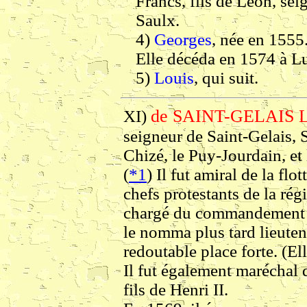
Francs, fils de Léon, se
Saulx.
4)
Georges
, née en 1555
Elle décéda en 1574 à L
5)
Louis
, qui suit.
de SAINT-GELAIS 
XI)
seigneur de Saint-Gelais, 
Chizé, le Puy-Jourdain, et 
(
*1
) Il fut amiral de la flo
chefs protestants de la régi
chargé du commandement d
le nomma plus tard lieuten
redoutable place forte. (El
Il fut également maréchal
fils de Henri II.