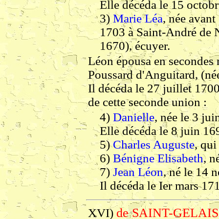
Elle décéda le 15 octob
3)
Marie Léa
, née avant
1703 à Saint-André de N
1670), écuyer.
Léon épousa en secondes n
Poussard d'Anguitard, (né
Il décéda le 27 juillet 170
de cette seconde union :
4)
Danielle
, née le 3 ju
Elle décéda le 8 juin 16
5)
Charles Auguste
, qui
6)
Bénigne Elisabeth
, n
7)
Jean Léon
, né le 14 
Il décéda le Ier mars 17
de SAINT-GELAIS
XVI)