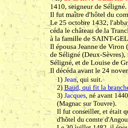
1410, seigneur de Séligné.
Il fut maître d'hôtel du c
Le 25 octobre 1432, l'abb
céda le château de la Tranc
à la famille de SAINT-GEL
Il épousa Jeanne de Viron (
de Séligné (Deux-Sèvres), f
Séligné, et de Louise de G
Il décéda avant le 24 nove
1)
Jean
, qui suit.
2)
Baud
, qui fit la branc
3)
Jacques
, né avant 144
(Magnac sur Touvre).
Il fut conseiller, et était 
d'hôtel du comte d'Ango
Le 30 juillet 1482, il ép