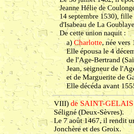
Jeanne Hélie de Coulonge
14 septembre 1530), fille
d'Isabeau de La Goublaye
De cette union naquit :
a)
Charlotte
, née vers
Elle épousa le 4 déce
de l'Age-Bertrand (Sai
Jean, seigneur de l'A
et de Marguerite de Ga
Elle décéda avant 155
de SAINT-GELAIS 
VIII)
Séligné (Deux-Sèvres).
Le 7 août 1467, il rendit 
Jonchère et des Groix.