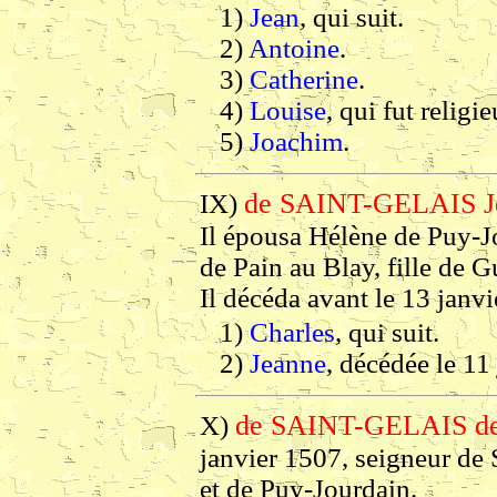
1)
Jean
, qui suit.
2)
Antoine
.
3)
Catherine
.
4)
Louise
, qui fut religi
5)
Joachim
.
de SAINT-GELAIS J
IX)
Il épousa Hélène de Puy-J
de Pain au Blay, fille de 
Il décéda avant le 13 janvi
1)
Charles
, qui suit.
2)
Jeanne
, décédée le 11
de SAINT-GELAIS d
X)
janvier 1507, seigneur de 
et de Puy-Jourdain.