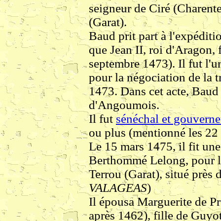
seigneur de Ciré (Charente
(Garat).
Baud prit part à l'expédit
que Jean II, roi d'Aragon, 
septembre 1473). Il fut l'
pour la négociation de la t
1473. Dans cet acte, Baud 
d'Angoumois.
Il fut
sénéchal et gouvern
ou plus (mentionné les 22 
Le 15 mars 1475, il fit une
Berthommé Lelong, pour le
Terrou (Garat), situé près d
VALAGEAS
)
Il épousa Marguerite de P
après 1462), fille de Guyo