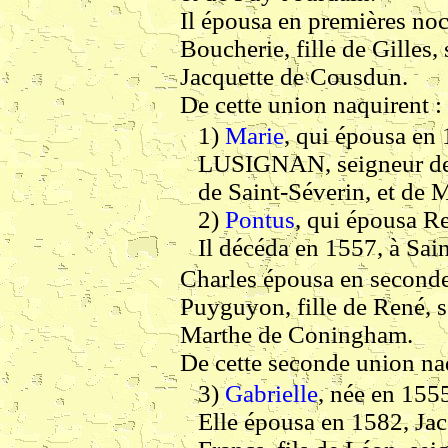
Il épousa en premières no
Boucherie, fille de Gilles,
Jacquette de Cousdun.
De cette union naquirent :
1)
Marie
, qui épousa e
LUSIGNAN, seigneur de G
de Saint-Séverin, et de
2)
Pontus
, qui épousa R
Il décéda en 1557, à Sai
Charles épousa en seconde
Puyguyon, fille de René, s
Marthe de Coningham.
De cette seconde union naq
3)
Gabrielle
, née en 155
Elle épousa en 1582, Ja