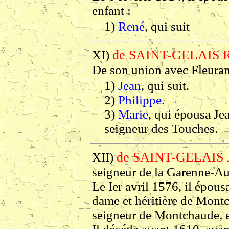
enfant :
1)
René
, qui suit
de SAINT-GELAIS 
XI)
De son union avec Fleuran
1)
Jean
, qui suit.
2)
Philippe
.
3)
Marie
, qui épousa Je
seigneur des Touches.
de SAINT-GELAIS 
XII)
seigneur de la Garenne-Aub
Le Ier avril 1576, il épou
dame et héritière de Montc
seigneur de Montchaude, et