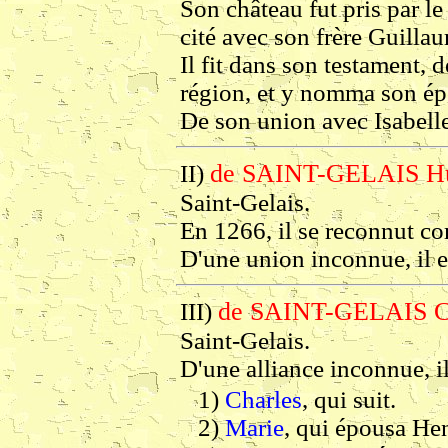
Son château fut pris par le
cité avec son frère Guilla
Il fit dans son testament, d
région, et y nomma son ép
De son union avec Isabelle
de SAINT-GELAIS H
II)
Saint-Gelais.
En 1266, il se reconnut c
D'une union inconnue, il e
de SAINT-GELAIS C
III)
Saint-Gelais.
D'une alliance inconnue, i
1)
Charles
, qui suit.
2)
Marie
, qui épousa He