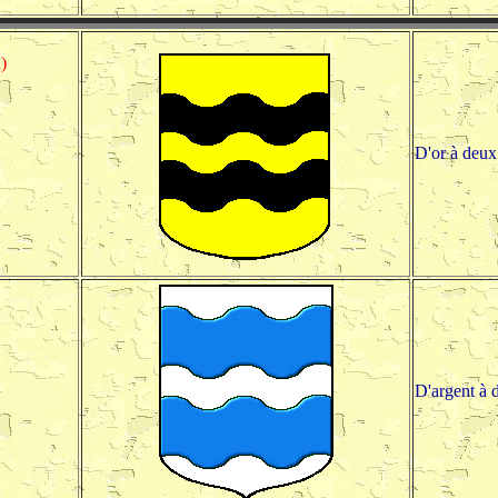
)
D'or à deux
D'argent à 