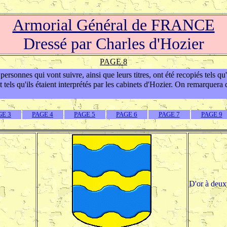
Armorial Général de FRANCE
Dressé par Charles d'Hozier
PAGE 8
ersonnes qui vont suivre, ainsi que leurs titres, ont été recopiés tels qu
 tels qu'ils étaient interprétés par les cabinets d'Hozier. On remarquera q
GE 3
PAGE 4
PAGE 5
PAGE 6
PAGE 7
PAGE 9
D'or à deux