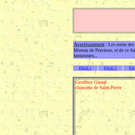
Avertissement
: Les noms des p
Moreau de Pravieux, et de ce fait
fantaisistes...
PAGE 1
PAGE 2
PA
Geoffroy Girard
chanoine de Saint-Pierre