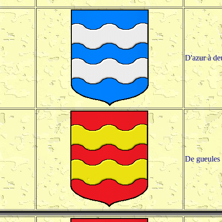
D'azur à de
De gueules 