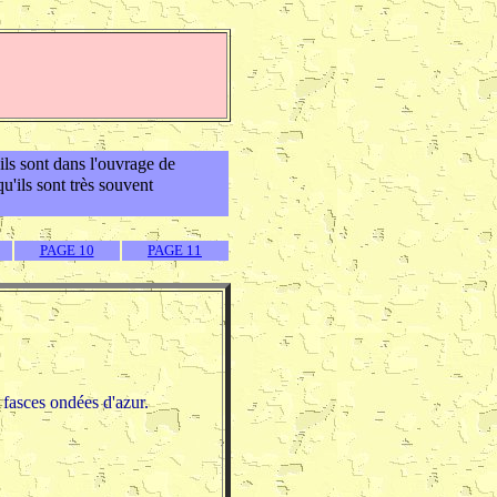
'ils sont dans l'ouvrage de
u'ils sont très souvent
PAGE 10
PAGE 11
 fasces ondées d'azur.