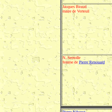
Jacques Biraud
maire de Verteuil
N. Sernolle
femme de
Pierre Renouard
Pierre Niboust