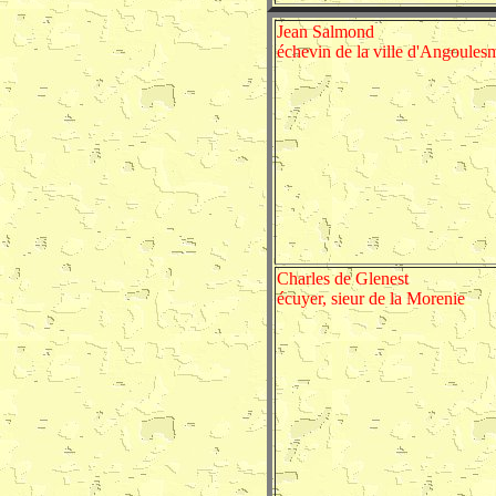
Jean Salmond
échevin de la ville d'Angoules
Charles de Glenest
écuyer, sieur de la Morenie