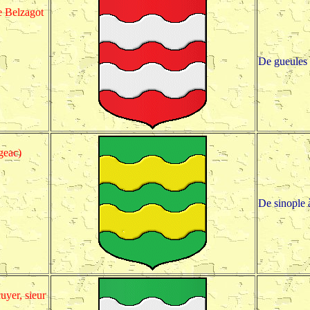
e Belzagot
De gueules 
geac)
De sinople 
cuyer, sieur