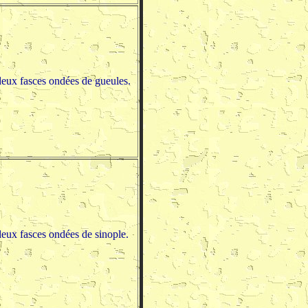
deux fasces ondées de gueules.
deux fasces ondées de sinople.