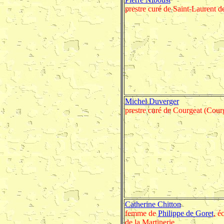
prestre curé de Saint-Laurent d
Michel Duverger
prestre curé de Courgeat (Cour
Catherine Chitton
femme de
Philippe de Goret
, é
de la Martinerie