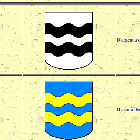
me
D'argent à 
D'azur à de