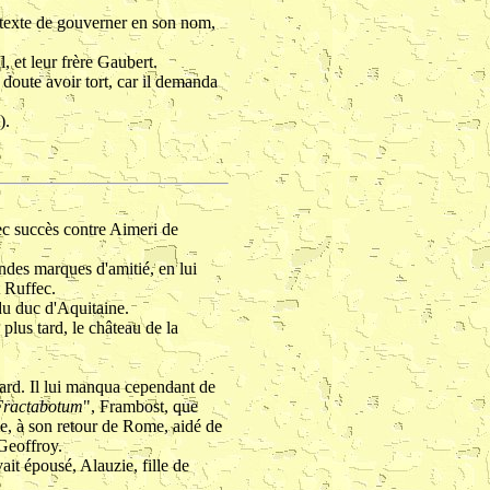
étexte de gouverner en son nom,
, et leur frère Gaubert.
 doute avoir tort, car il demanda
).
 avec succès contre Aimeri de
ndes marques d'amitié, en lui
 Ruffec.
 du duc d'Aquitaine.
plus tard, le château de la
bard. Il lui manqua cependant de
Fractabotum
", Frambost, que
ume, à son retour de Rome, aidé de
 Geoffroy.
ait épousé, Alauzie, fille de