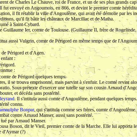
t parent de Charles Le Chauve, roi de France, et un de ses plus grands capi
 Il fut envoyé en Angoumois, en 866, et devint le premier comte hérédi
on, il fit rétablir la ville d'Angoulême, qui avait été démolie par les 
itions, qu'il fit bâtir les châteaux de Marcillac et de Matha.
inhumé à Saint-Cybard.
de Guillaume Ier, comte de Toulouse. (Guillaume II, frère de Rogelinde, 
titua aussi Vulgrin, comte de Périgord en même temps que de l'Angoum
e de Périgord et d'Agen.
 enfant :
érigord.
nconnue :
t comte de Périgord quelques temps.
res, il se trouva emprisonné, mais parvint à s'enfuir. Le comté revint al
Voratio. Sous prétexte d'exercer une tutelle sur son cousin Arnaud d'Ang
bouter, et décéda sans postérité.
leyrand
. Il s'intitula aussi comte d'Angoulême, pendant quelques temps
térité connu.
amnulphe Bonpar
, qui s'intitula comme ses frères, comte d'Angoulême.
ombat contre Arnaud Manser, aussi sans postérité.
ut tué par Arnaud Manser.
ousa Boson, dit le Vieil, premier comte de la Marche. Elle lui apporta l
e d
'Aymar
(?)