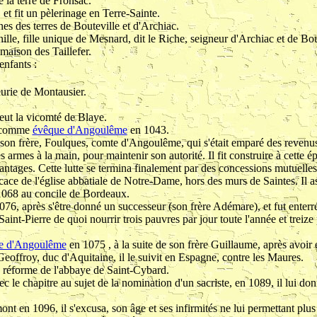
 la terre de Fronsac.
 et fit un pèlerinage en Terre-Sainte.
nes des terres de Bouteville et d'Archiac.
nille, fille unique de Mesnard, dit le Riche, seigneur d'Archiac et de Bo
 maison des Taillefer.
enfants :
eurie de Montausier.
eut la vicomté de Blaye.
t comme
évêque d'Angoulême
en 1043.
e son frère, Foulques, comte d'Angoulême, qui s'était emparé des revenu
es armes à la main, pour maintenir son autorité. Il fit construire à cette 
vantages. Cette lutte se termina finalement par des concessions mutuelles
icace de l'église abbatiale de Notre-Dame, hors des murs de Saintes. Il a
l 1068 au concile de Bordeaux.
076, après s'être donné un successeur (son frère Adémare), et fut enterré
Saint-Pierre de quoi nourrir trois pauvres par jour toute l'année et treize
e d'Angoulême
en 1075 , à la suite de son frère Guillaume, après avoir 
offroy, duc d'Aquitaine, il le suivit en Espagne, contre les Maures.
 la réforme de l'abbaye de Saint-Cybard.
 le chapitre au sujet de la nomination d'un sacriste, en 1089, il lui do
nt en 1096, il s'excusa, son âge et ses infirmités ne lui permettant plu