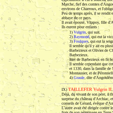
Marche, fief des comtes d'Angou
environs de Charroux, et l'oblig
Peu de temps après, il se rendit
abbaye de ce pays.
Il avait épousé, Vitapoy, fille 
Ils eurent pour enfants :
1)
Vulgrin
, qui suit.
2)
Raymond
, qui eut la vi
3)
Foulques
, qui eut la sei
Il semble qu'il y ait eu plu
Barbezieux et Olivier de Ch
Barbezieux.
Itier de Barbezieux en fit
Il semble cependant que cett
et 1330, dans la famille de
Montausier, et de Péronnel
4)
Graule
, dite d'Angoulêm
TAILLEFER Vulgrin II
IX)
Déjà, du vivant de son père, il f
surprise du château d'Archiac, et 
conseils de Gérard, évêque d'A
L'autre avait été dirigée contre
frais de son pèlerinage en Terre S