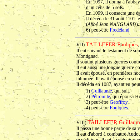
En 1097, il donna à l'abba
d'un cens de 5 sols.
En 1099, il consacra une ég
Il décéda le 31 août 1101, et
(
Abbé Jean NANGLARD
).
6) peut-être
Fredeland
.
TAILLEFER Foulques
VII)
,
Il eut suivant le testament de so
Montignac.
Il soutint plusieurs guerres con
Il eut aussi une longue guerre c
Il avait épousé, en premières noc
inhumée. Il avait épousé en sec
Il décéda en 1087, ayant eu pour
1)
Guillaume
, qui suit.
2)
Pétronille
, qui épousa H
3) peut-être
Geoffroy
.
4) peut-être
Foulques
.
TAILLEFER Guillaume
VIII)
Il passa une bonne partie de sa v
Il eut d'abord à combattre Audo
expéditions. Il eut à soutenir u