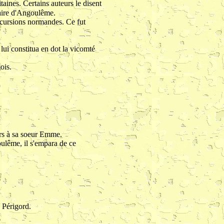
taines. Certains auteurs le disent
taire d'Angoulême.
incursions normandes. Ce fut
lui constitua en dot la vicomté
ois.
ors à sa soeur Emme.
oulême, il s'empara de ce
.
e Périgord.