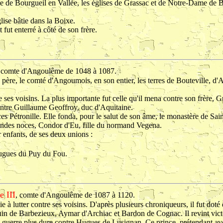
ye de Bourgueil en Vallée, les églises de Grassac et de Notre-Dame de
lise bâtie dans la Boixe.
 fut enterré à côté de son frère.
 comte d'Angoulême de 1048 à 1087.
n père, le comté d'Angoumois, en son entier, les terres de Bouteville, d'A
tre ses voisins. La plus importante fut celle qu'il mena contre son frère
ontre Guillaume Geoffroy, duc d'Aquitaine.
es Pétronille. Elle fonda, pour le salut de son âme, le monastère de Sain
ondes noces, Condor d'Eu, fille du normand Vegena.
 enfants, de ses deux unions :
ugues du Puy du Fou.
 III
, comte d'Angoulême de 1087 à 1120.
ie à lutter contre ses voisins. D'après plusieurs chroniqueurs, il fut do
uin de Barbezieux, Aymar d'Archiac et Bardon de Cognac. Il revint vict
ne guerre plus dure contre Hugues de Lusignan. Ce prince, prétendant avoi