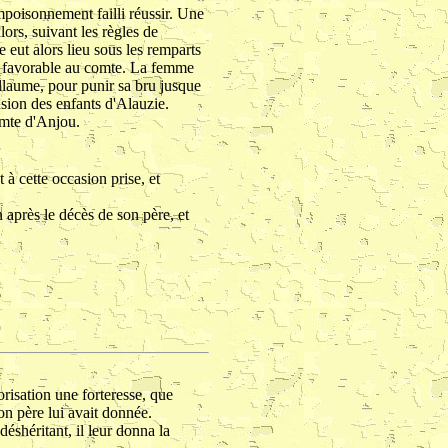
mpoisonnement failli réussir. Une
ors, suivant les règles de
eut alors lieu sous les remparts
t favorable au comte. La femme
uillaume, pour punir sa bru jusque
usion des enfants d'Alauzie.
omte d'Anjou.
 à cette occasion prise, et
 après le décès de son père, et
orisation une forteresse, que
son père lui avait donnée.
déshéritant, il leur donna la