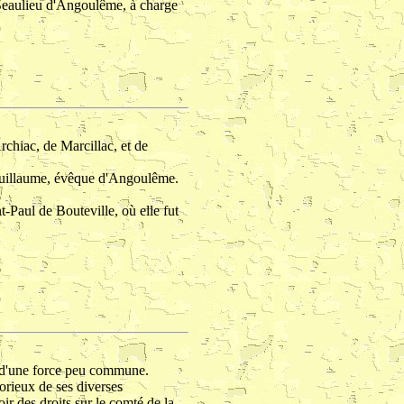
 Beaulieu d'Angoulême, à charge
rchiac, de Marcillac, et de
, Guillaume, évêque d'Angoulême.
t-Paul de Bouteville, où elle fut
té d'une force peu commune.
orieux de ses diverses
r des droits sur le comté de la