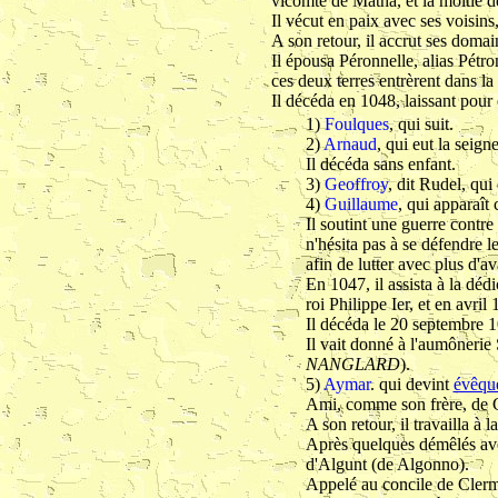
vicomté de Matha, et la moitié de
Il vécut en paix avec ses voisins,
A son retour, il accrut ses domai
Il épousa Péronnelle, alias Pétro
ces deux terres entrèrent dans la
Il décéda en 1048, laissant pour 
1)
Foulques
, qui suit.
2)
Arnaud
, qui eut la seign
Il décéda sans enfant.
3)
Geoffroy
, dit Rudel,
qui 
4)
Guillaume
, qui apparaî
Il soutint une guerre contr
n'hésita pas à se défendre l
afin de lutter avec plus d'a
En 1047, il assista à la déd
roi Philippe Ier, et en avri
Il décéda le 20 septembre 1
Il vait donné à l'aumônerie 
NANGLARD
).
5)
Aymar
. qui devint
évêqu
Ami, comme son frère, de Ge
A son retour, il travailla à
Après quelques démêlés avec
d'Algunt (de Algonno).
Appelé au concile de Clermo