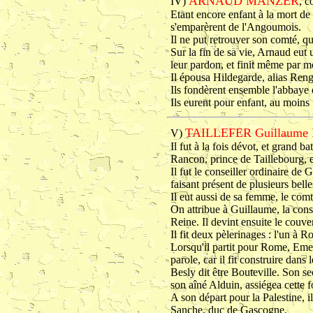
ARNAUD MANZER
IV)
, c
Etant encore enfant à la mort d
s'emparèrent de l'Angoumois.
Il ne put retrouver son comté, qu
Sur la fin de sa vie, Arnaud eut 
leur pardon, et finit même par m
Il épousa Hildegarde, alias Reng
Ils fondèrent ensemble l'abbay
Ils eurent pour enfant, au moins 
TAILLEFER Guillaume 
V)
Il fut à la fois dévot, et grand ba
Rancon, prince de Taillebourg, e
Il fut le conseiller ordinaire d
faisant présent de plusieurs be
Il eut aussi de sa femme, le comt
On attribue à Guillaume, la cons
Reine. Il devint ensuite le couve
Il fit deux pèlerinages : l'un à 
Lorsqu'il partit pour Rome, Emer
parole, car il fit construire dan
Besly dit être Bouteville. Son se
son aîné Alduin, assiégea cette for
A son départ pour la Palestine, i
Sanche, duc de Gascogne.