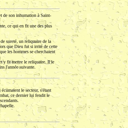
t de son inhumation à Saint-
ente, ce qui en fit une des plus
 sureté, un reliquaire de la
rs que Dieu fut si irrité de cette
e, que les hommes se cherchaient
y fit mettre le reliquaire. Il le
ns l'année suivante.
écumaient le secteur, s'étant
bat, ce dernier lui fendit le
escendants.
chapelle.