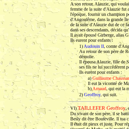
A son retour, Alauzie, qui voula
femme de la suite d'Alauzie fut a
l'époque, fournir un champion po
d'Angoulême, dans la grande île
de la suite d'Alauzie dut de ce fa
dans ses descendants, décida qu'
Il avait épousé Girberge, alias 
Ils eurent pour enfants :
1)
Audouin II
, comte d'An
Au retour de son père de Rome
démolie.
Il épousa Alauzie, fille de
ses fils ne lui succédèrent p
Ils eurent pour enfants :
a)
Guillaume Chaussa
Il eut la vicomté de M
b)
Arnaud
, qui eut la 
2)
Geoffroy
, qui suit.
TAILLEFER Geoffroy
VI)
,
Du vivant de son père, il se batt
Besly dit être Bouteville. Il tua 
Il était dit pieux et juste. Pour 