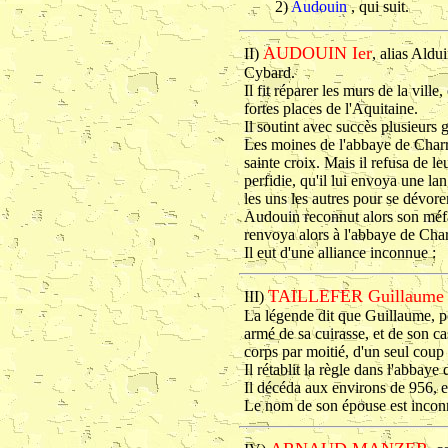
2)
Audouin
, qui suit.
AUDOUIN Ier
II)
, alias Ald
Cybard.
Il fit réparer les murs de la ville
fortes places de l'Aquitaine.
Il soutint avec succès plusieurs
Les moines de l'abbaye de Charr
sainte croix. Mais il refusa de le
perfidie, qu'il lui envoya une la
les uns les autres pour se dévorer
Audouin reconnut alors son méfait, 
renvoya alors à l'abbaye de Cha
Il eut d'une alliance inconnue :
TAILLEFER Guillaume 
III)
La légende dit que Guillaume, po
armé de sa cuirasse, et de son ca
corps par moitié, d'un seul coup
Il rétablit la règle dans l'abbaye
Il décéda aux environs de 956, et
Le nom de son épouse est inconnu