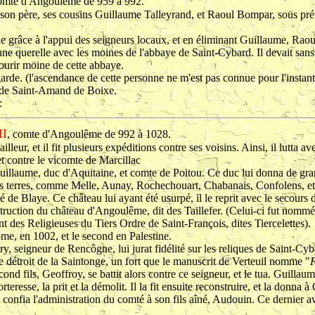
omte d'Angoulême de 959 à 992.
e son père, ses cousins Guillaume Talleyrand, et Raoul Bompar, sous pr
e grâce à l'appui des seigneurs locaux, et en éliminant Guillaume, Raoul
une querelle avec les moines de l'abbaye de Saint-Cybard. Il devait sans
ourir moine de cette abbaye.
arde. (l'ascendance de cette personne ne m'est pas connue pour l'instant
e de Saint-Amand de Boixe.
:
II
, comte d'Angoulême de 992 à 1028.
tailleur, et il fit plusieurs expéditions contre ses voisins. Ainsi, il lutta
t contre le vicomte de Marcillac
e Guillaume, duc d'Aquitaine, et comte de Poitou. Ce duc lui donna de gra
lles terres, comme Melle, Aunay, Rochechouart, Chabanais, Confolens, et
é de Blaye. Ce château lui ayant été usurpé, il le reprit avec le secours
truction du château d'Angoulême, dit des Taillefer. (Celui-ci fut nommé 
nt des Religieuses du Tiers Ordre de Saint-François, dites Tiercelettes).
Rome, en 1002, et le second en Palestine.
y, seigneur de Rencôgne, lui jurat fidélité sur les reliques de Saint-Cy
s le détroit de la Saintonge, un fort que le manuscrit de Verteuil nomme "
cond fils, Geoffroy, se battit alors contre ce seigneur, et le tua. Guilla
teresse, la prit et la démolit. Il la fit ensuite reconstruire, et la donna à
l confia l'administration du comté à son fils aîné, Audouin. Ce dernier av