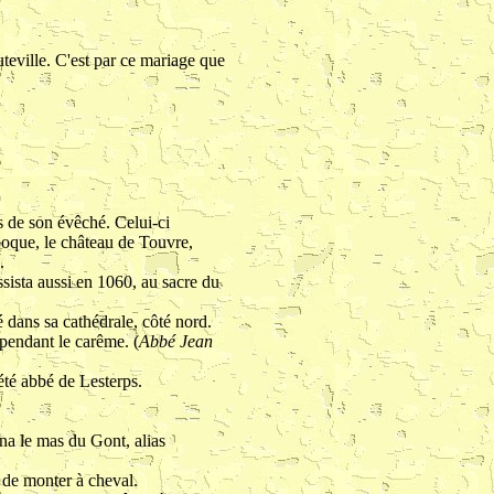
uteville. C'est par ce mariage que
s de son évêché. Celui-ci
époque, le château de Touvre,
.
ssista aussi en 1060, au sacre du
 dans sa cathédrale, côté nord.
 pendant le carême. (
Abbé Jean
été abbé de Lesterps.
nna le mas du Gont, alias
s de monter à cheval.