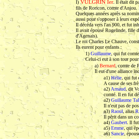
VULGRIN Ier
I)
. Il était di
fils de Roricon, comte d'Anjou.
Quelques années après sa nominati
aussi pour s'opposer à leurs expéd
Il décéda vers l'an 900, et fut 
Il avait épousé Rogelinde, fille 
d'Agenais).
Le roi Charles Le Chauve, cons
Ils eurent pour enfants :
1)
Guillaume
, qui fut comt
Celui-ci eut à son tour pour
a)
Bernard
, comte de P
Il eut d'une alliance i
a1)
Hélie
, qui fu
A cause de ses frè
a2)
Arnaud
, dit 
comté. Il en fut dé
a2)
Guillaume Tal
Il n'eut pas de pos
a3)
Raoul
, alias
R
Il périt dans un c
a4)
Gaubert
. Il f
a5)
Emme
, qui ép
a6)
Sancie
, épous