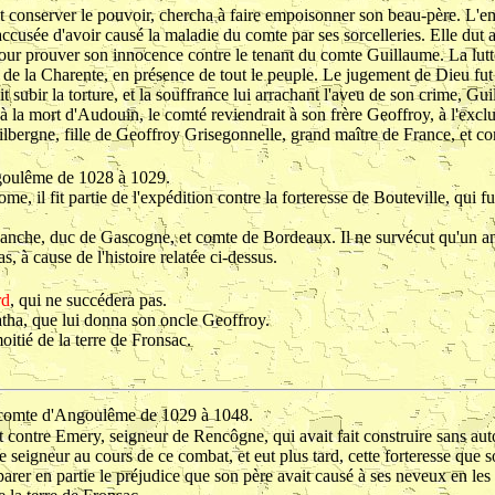
it conserver le pouvoir, chercha à faire empoisonner son beau-père. L'e
ccusée d'avoir causé la maladie du comte par ses sorcelleries. Elle dut al
ur prouver son innocence contre le tenant du comte Guillaume. La lutte 
 de la Charente, en présence de tout le peuple. Le jugement de Dieu fu
it subir la torture, et la souffrance lui arrachant l'aveu de son crime, G
à la mort d'Audouin, le comté reviendrait à son frère Geoffroy, à l'excl
Gilbergne, fille de Geoffroy Grisegonnelle, grand maître de France, et c
goulême de 1028 à 1029.
, il fit partie de l'expédition contre la forteresse de Bouteville, qui fut
 Sanche, duc de Gascogne, et comte de Bordeaux. Il ne survécut qu'un an
as, à cause de l'histoire relatée ci-dessus.
rd
, qui ne succédera pas.
atha, que lui donna son oncle Geoffroy.
moitié de la terre de Fronsac.
 comte d'Angoulême de 1029 à 1048.
it contre Emery, seigneur de Rencôgne, qui avait fait construire sans aut
ce seigneur au cours de ce combat, et eut plus tard, cette forteresse que 
réparer en partie le préjudice que son père avait causé à ses neveux en les 