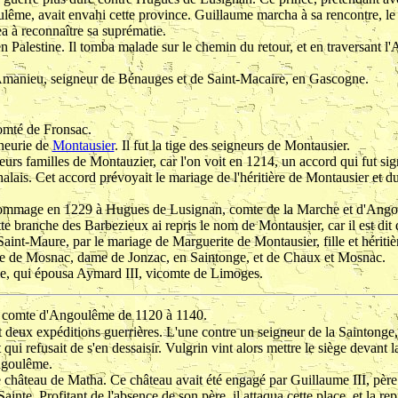
lême, avait envahi cette province. Guillaume marcha à sa rencontre, le
ea à reconnaître sa suprématie.
 en Palestine. Il tomba malade sur le chemin du retour, et en traversant 
d'Amanieu, seigneur de Bénauges et de Saint-Macaire, en Gascogne.
comté de Fronsac.
gneurie de
Montausier
. Il fut la tige des seigneurs de Montausier.
sieurs familles de Montauzier,
car l'on voit en 1214, un accord qui fut sig
alais. Cet accord prévoyait le mariage de l'héritière de Montausier et du
 hommage en 1229 à Hugues de Lusignan, comte de la Marche et d'Angou
e branche des Barbezieux ai repris le nom de Montausier, car il est dit 
 Saint-Maure, par le mariage de Marguerite de Montausier, fille et hériti
le de Mosnac, dame de Jonzac, en Saintonge, et de Chaux et Mosnac.
e, qui épousa Aymard III, vicomte de Limoges.
, comte d'Angoulême de 1120 à 1140.
it deux expéditions guerrières. L'une contre un seigneur de la Saintonge
qui refusait de s'en dessaisir. Vulgrin vint alors mettre le siège devant la 
ngoulême.
 le château de Matha. Ce château avait été engagé par Guillaume III, pèr
ainte. Profitant de l'absence de son père, il attaqua cette place, et la repr