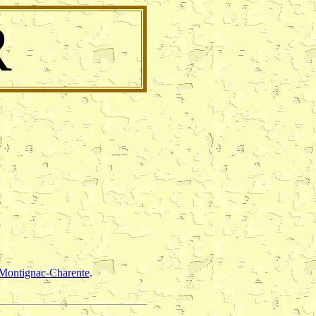
R
Montignac-Charente
.