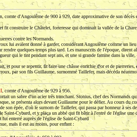
uin, comte d'Angoulême de 900 à 929, date approximative de son décès e
, et fit construire le Châtelet, forteresse qui dominait la vallée de la Char
 guerres contre les Normands.
oux lui avaient donné à garder, considérant Angoulême comme un lieu de
ur rendre quelques temps plus tard. Les manuscrits de l'époque, dirent alo
ngueur qui le tint pendant sept ans, et une si grande famine dans la vill
.
et pour se repentir, fit faire une châsse enrichie d'or et de pierreries, et 
rroux, par son fils Guillaume, surnommé Taillefer, mais décéda néanmoi
I
, comte d'Angoulême de 929 à 956.
rtait un sabre d'un acier très tranchant. Stonius, chef des Normands qui 
sque, se présenta alors devant Guillaume pour le défier. Au cours du com
 de son épée, d'où le surnom de Taillefer, qui passa par honneur à ses d
 de Saint-Cybard, et y plaça un abbé qui fit bâtir à l'entré de l'église une 
 fut enterré auprès de l'église de Saint-Cybard
e, mais il eut au moins, pour enfant :