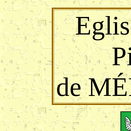
Eglis
P
de M