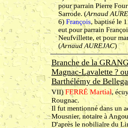
pour parrain Pierre Four
Sarrode. (
Arnaud AUR
6)
François
, baptisé le
eut pour parrain Françoi
Neufvillette, et pour ma
(
Arnaud AUREJAC
)
Branche de la GRANGE
Magnac-Lavalette ? ou
Barthélémy de Bellega
FERRÉ
Martial
VII)
, écu
Rougnac.
Il fut mentionné dans un 
Mousnier, notaire à Ango
D'après le nobiliaire du L