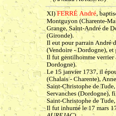
FERRÉ
André
XI)
, bapti
Montguyon (Charente-Marit
Grange, Saint-André de D
(Gironde).
Il eut pour parrain André 
(Vendoire - Dordogne), et
Il fut gentilhomme verrier
Dordogne).
Le 15 janvier 1737, il épo
(Chalais - Charente), Anne
Saint-Christophe de Tude,
Servanches (Dordogne), fil
Saint-Christophe de Tude,
Il fut inhumé le 17 mars 1
AUREJAC
)