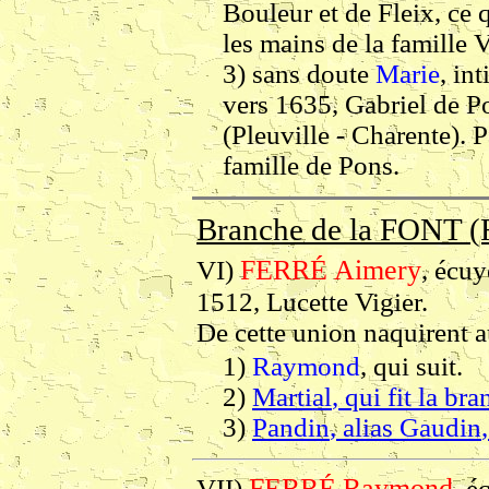
Bouleur et de Fleix, ce 
les mains de la famille 
3) sans doute
Marie
, in
vers 1635, Gabriel de Po
(Pleuville - Charente). P
famille de Pons.
Branche de la FONT (
FERRÉ
Aimery
VI)
, écu
1512, Lucette Vigier.
De cette union naquirent a
1)
Raymond
, qui suit.
2)
Martial
, qui fit la b
3)
Pandin
, alias
Gaudin
FERRÉ
Raymond
VII)
, é