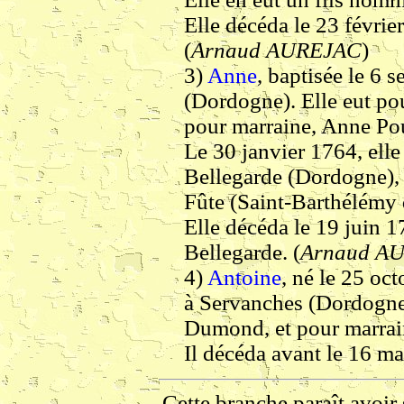
Elle décéda le 23 févri
(
Arnaud AUREJAC
)
3)
Anne
, baptisée le 6
(Dordogne). Elle eut pou
pour marraine, Anne Po
Le 30 janvier 1764, ell
Bellegarde (Dordogne), 
Fûte (Saint-Barthélémy 
Elle décéda le 19 juin 
Bellegarde. (
Arnaud A
4)
Antoine
, né le 25 oc
à Servanches (Dordogne)
Dumond, et pour marrai
Il décéda avant le 16 ma
Cette branche paraît avoir 