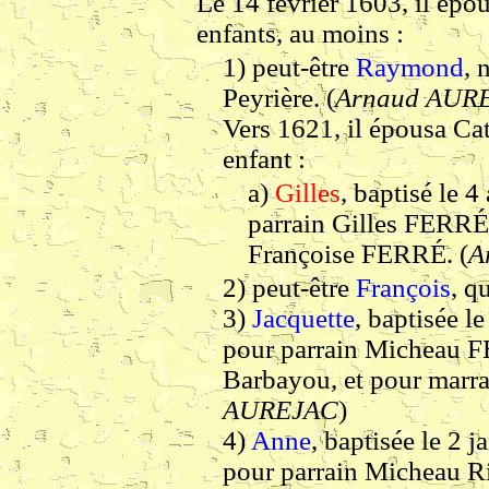
Le 14 février 1603, il épo
enfants, au moins :
1)
peut-être
Raymond
, 
Peyrière. (
Arnaud AUR
Vers 1621, il épousa Cat
enfant :
a)
Gilles
, baptisé le 
parrain Gilles FERRÉ,
Françoise FERRÉ. (
A
2)
peut-être
François
, qu
3)
Jacquette
, baptisée l
pour parrain Micheau
F
Barbayou, et pour marra
AUREJAC
)
4)
Anne
, baptisée le 2 
pour parrain Micheau Ri