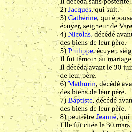
Il décéda sans postérité
2)
Jacques
, qui suit.
3)
Catherine
, qui épous
écuyer, seigneur de Varei
4)
Nicolas
, décédé avant
des biens de leur père.
5)
Philippe
, écuyer, se
Il fut témoin au mariage
Il décéda avant le 30 ju
de leur père.
6)
Mathurin
, décédé ava
des biens de leur père.
7)
Baptiste
, décédé avan
des biens de leur père.
8) peut-être
Jeanne
, qui
Elle fut citée le 30 mar