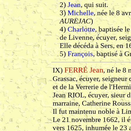
2)
Jean
, qui suit.
3)
Michelle
, née le 8 av
AUREJAC
)
4)
Charlotte
, baptisée l
de Livenne, écuyer, seign
Elle décéda à Sers, en 1
5)
François
, baptisé à G
FERRÉ
Jean
IX)
, né le 8
Grassac, écuyer, seigneur
et de la Verrerie de l'Hermi
Jean RIOL, écuyer, sieur d
marraine, Catherine Rouss
Il fut maintenu noble à L
Le 21 novembre 1662, il é
vers 1625, inhumée le 23