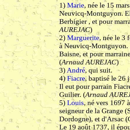
1)
Marie
, née le 15 mars
Neuvicq-Montguyon. Ell
Berbigier , et pour marr
AUREJAC
)
2)
Marguerite
, née le 3 
à Neuvicq-Montguyon. E
Baisne, et pour marrain
(
Arnaud AUREJAC
)
3)
André
, qui suit.
4)
Fiacre
, baptisé le 2
Il eut pour parrain Fiac
Guilier. (
Arnaud AURE
5)
Louis
, né vers 1697
seigneur de la Grange (
Dordogne), et d'Arsac (
Le 19 août 1737, il épo