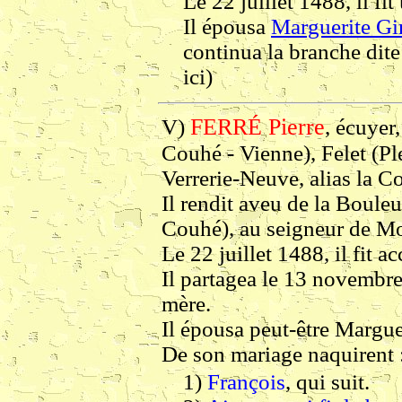
Le 22 juillet 1488, il fi
Il épousa
Marguerite Gi
continua la branche dit
ici)
FERRÉ Pierre
V)
, écuyer
Couhé - Vienne), Felet (Ple
Verrerie-Neuve, alias la C
Il rendit aveu de la Bouleu
Couhé), au seigneur de Mor
Le 22 juillet 1488, il fit 
Il partagea le 13 novembre
mère.
Il épousa peut-être Margue
De son mariage naquirent 
1)
François
, qui suit.