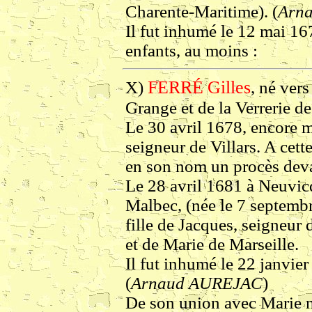
Charente-Maritime). (
Arn
Il fut inhumé le 12 mai 16
enfants, au moins :
FERRÉ
Gilles
X)
, né ver
Grange et de la Verrerie de
Le 30 avril 1678, encore mi
seigneur de Villars. A cett
en son nom un procès deva
Le 28 avril 1681 à Neuvi
Malbec, (née le 7 septem
fille de Jacques, seigneu
et de Marie de Marseille.
Il fut inhumé le 22 janvi
(
Arnaud AUREJAC
)
De son union avec Marie n