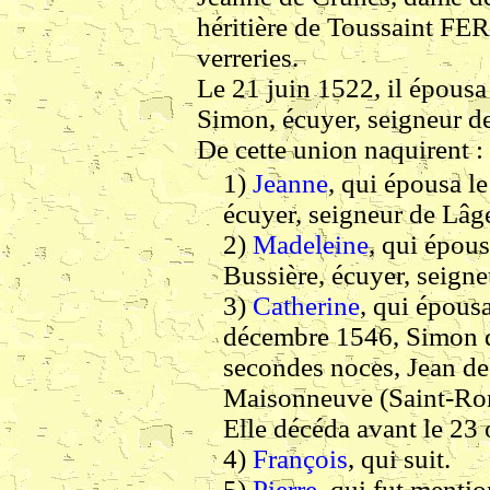
héritière de Toussaint FER
verreries.
Le 21 juin 1522, il épousa 
Simon, écuyer, seigneur de
De cette union naquirent :
1)
Jeanne
, qui épousa l
écuyer, seigneur de Lâg
2)
Madeleine
, qui épous
Bussière, écuyer, seigne
3)
Catherine
, qui épous
décembre 1546, Simon d
secondes noces, Jean des
Maisonneuve (Saint-Ro
Elle décéda avant le 23
4)
François
, qui suit.
5)
Pierre
, qui fut menti