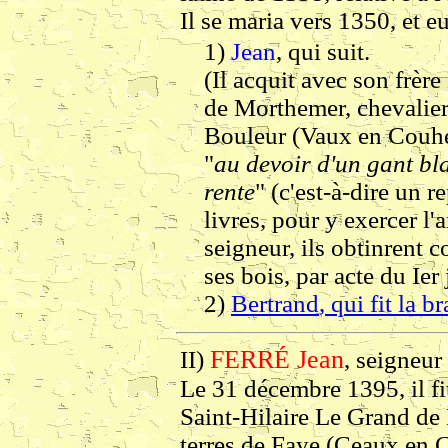
Il se maria vers 1350, et eu
1)
Jean
, qui suit.
(Il acquit avec son frère
de Morthemer, chevalier,
Bouleur (Vaux en Couhé 
"
au devoir d'un gant bl
rente
" (c'est-à-dire un r
livres, pour y exercer l'
seigneur, ils obtinrent 
ses bois, par acte du Ier 
2)
Bertrand
, qui fit la 
FERRÉ Jean
II)
, seigneur
Le 31 décembre 1395, il fi
Saint-Hilaire Le Grand de P
terres de Faye (Ceaux en C