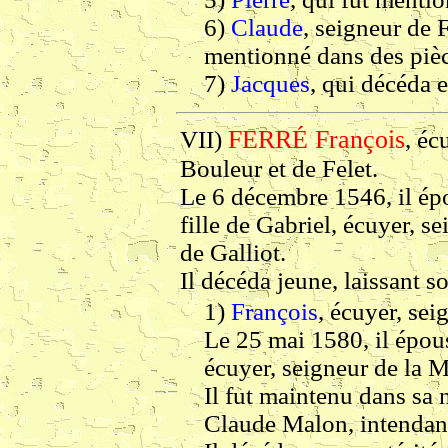
6)
Claude
, seigneur de F
mentionné dans des pièc
7)
Jacques
, qui décéda 
FERRÉ François
VII)
, éc
Bouleur et de Felet.
Le 6 décembre 1546, il ép
fille de Gabriel, écuyer, s
de Galliot.
Il décéda jeune, laissant so
1)
François
, écuyer, sei
Le 25 mai 1580, il épous
écuyer, seigneur de la 
Il fut maintenu dans sa
Claude Malon, intendant