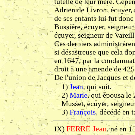
tutelle de leur mère. Cepen
Adrien de Livron, écuyer,
de ses enfants lui fut donc
Bussière, écuyer, seigneur 
écuyer, seigneur de Vareill
Ces derniers administrèren
si désastreuse que cela do
en 1647, par la condamnati
droit à une amende de 425
De l'union de Jacques et d
1)
Jean
, qui suit.
2)
Marie
, qui épousa le
Musset, écuyer, seigneu
3)
François
, décédé en t
FERRÉ Jean
IX)
, né en 1