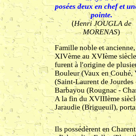
posées deux en chef et un
pointe.
(
Henri JOUGLA de
MORENAS
)
Famille noble et ancienne
XIVème au XVIème siècle, 
furent à l'origine de plusie
Bouleur (Vaux en Couhé, 
(Saint-Laurent de Jourdes 
Barbayou (Rougnac - Char
A la fin du XVIIIème siècle
Jaraudie (Brigueuil), port
Ils possédèrent en Charent