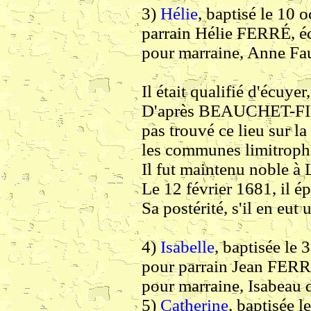
3)
Hélie
, baptisé le 10 
parrain Hélie FERRÉ, éc
pour marraine, Anne Fau
Il était qualifié d'écuye
D'après BEAUCHET-FILL
pas trouvé ce lieu sur 
les communes limitroph
Il fut maintenu noble à 
Le 12 février 1681, il é
Sa postérité, s'il en eut
4)
Isabelle
, baptisée le
pour parrain Jean FERRÉ
pour marraine, Isabeau d
5)
Catherine
, baptisée 