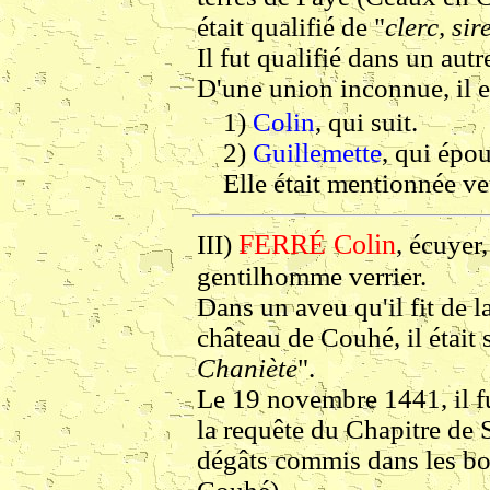
était qualifié de "
clerc, si
Il fut qualifié dans un autr
D'une union inconnue, il e
1)
Colin
, qui suit.
2)
Guillemette
, qui épo
Elle était mentionnée v
FERRÉ Colin
III)
, écuyer
gentilhomme verrier.
Dans un aveu qu'il fit de l
château de Couhé, il étai
Chaniète
".
Le 19 novembre 1441, il fu
la requête du Chapitre de 
dégâts commis dans les boi