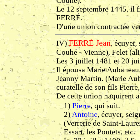
Couhé).
Le 12 septembre 1445, il 
FERRÉ.
D'une union contractée vers
FERRÉ Jean
IV)
, écuyer,
Couhé - Vienne), Felet (ali
Les 3 juillet 1481 et 20 ju
Il épousa Marie Aubaneau, f
Jeanny Martin. (Marie Aub
curatelle de son fils Pierr
De cette union naquirent a
1)
Pierre
, qui suit.
2)
Antoine
, écuyer, sei
(Verrerie de Saint-Laure
Essart, les Poutets, etc.