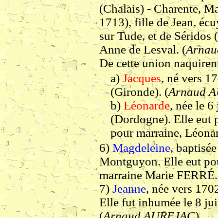
(Chalais) - Charente, Ma
1713), fille de Jean, éc
sur Tude, et de Séridos
Anne de Lesval. (
Arna
De cette union naquirent
a)
Jacques
, né vers 1
(Gironde). (
Arnaud 
b)
Léonarde
, née le 6
(Dordogne). Elle eut 
pour marraine, Léonar
6)
Magdeleine
, baptisé
Montguyon. Elle eut pou
marraine Marie FERRÉ.
7)
Jeanne
, née vers 170
Elle fut inhumée le 8 
(
Arnaud AUREJAC
)