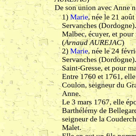
De son union avec Anne na
1)
Marie
, née le 21 août
Servanches (Dordogne). 
Malbec, écuyer, et pour
(
Arnaud AUREJAC
)
2)
Marie
, née le 24 févr
Servanches (Dordogne). 
Saint-Gresse, et pour ma
Entre 1760 et 1761, ell
Coulon, seigneur du Gr
Anne.
Le 3 mars 1767, elle ép
Barthélémy de Bellegard
seigneur de la Couderche
Malet.
Elle en eut un fils nom