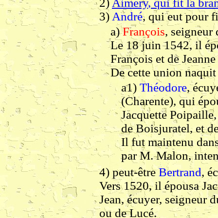
2)
Aimery
, qui fit la br
3)
André
, qui eut pour fi
a)
François
, seigneur 
Le 18 juin 1542, il ép
François et de Jeanne 
De cette union naquit 
a1)
Théodore
, écuy
(Charente), qui épo
Jacquette Poipaille,
de Boisjuratel, et 
Il fut maintenu dan
par M. Malon, inten
4) peut-être
Bertrand
, é
Vers 1520, il épousa Jac
Jean, écuyer, seigneur d
ou de Lucé.