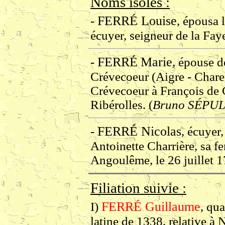
Noms isolés :
FERRÉ Louise
-
, épousa 
écuyer, seigneur de la Fay
FERRÉ
Marie
-
, épouse d
Crévecoeur (Aigre - Chare
Crévecoeur à François de G
Ribérolles. (
Bruno SÉPUL
FERRÉ Nicolas
-
, écuyer
Antoinette Charrière, sa f
Angoulême, le 26 juillet 1
Filiation suivie :
FERRÉ Guillaume
I)
, qua
latine de 1338, relative 