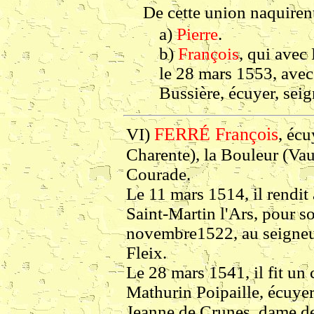
De cette union naquiren
a)
Pierre
.
b)
François
, qui avec 
le 28 mars 1553, avec
Bussière, écuyer, seig
FERRÉ François
VI)
, écu
Charente), la Bouleur (Vau
Courade.
Le 11 mars 1514, il rendit
Saint-Martin l'Ars, pour so
novembre1522, au seigneu
Fleix.
Le 28 mars 1541, il fit un 
Mathurin Poipaille, écuyer
Jeanne de Crunes, dame d