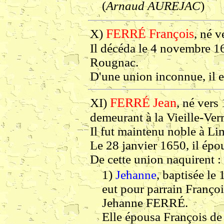
(
Arnaud AUREJAC
)
FERRÉ
François
X)
, né v
Il décéda le 4 novembre 16
Rougnac.
D'une union inconnue, il eu
FERRÉ
Jean
XI)
, né vers
demeurant à la Vieille-Ver
Il fut maintenu noble à L
Le 28 janvier 1650, il ép
De cette union naquirent :
1)
Jehanne
, baptisée le
eut pour parrain Franço
Jehanne FERRÉ.
Elle épousa François de