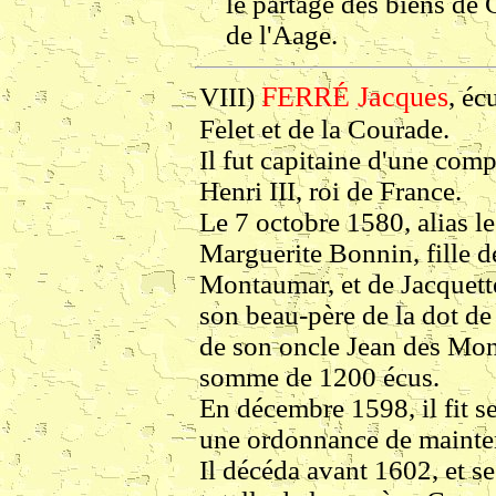
le partage des biens d
de l'Aage.
FERRÉ Jacques
VIII)
, éc
Felet et de la Courade.
Il fut capitaine d'une co
Henri III, roi de France.
Le 7 octobre 1580, alias l
Marguerite Bonnin, fille d
Montaumar, et de Jacquette
son beau-père de la dot de
de son oncle Jean des Mon
somme de 1200 écus.
En décembre 1598, il fit s
une ordonnance de mainten
Il décéda avant 1602, et se