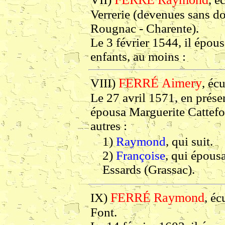
Verrerie (devenues sans do
Rougnac - Charente).
Le 3 février 1544, il épou
enfants, au moins :
FERRÉ
Aimery
VIII)
, éc
Le 27 avril 1571, en présen
épousa Marguerite Cattefort
autres :
1)
Raymond
, qui suit.
2)
Françoise
, qui épousa
Essards (Grassac).
FERRÉ
Raymond
IX)
, éc
Font.