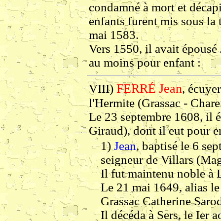
condamné à mort et décapi
enfants furent mis sous la 
mai 1583.
Vers 1550, il avait épousé
au moins pour enfant :
FERRÉ
Jean
VIII)
, écuyer
l'Hermite (Grassac - Chare
Le 23 septembre 1608, il
Giraud), dont il eut pour e
1)
Jean
, baptisé le 6 se
seigneur de Villars (Ma
Il fut maintenu noble à
Le 21 mai 1649, alias le
Grassac Catherine Sarod
Il décéda à Sers, le Ier 