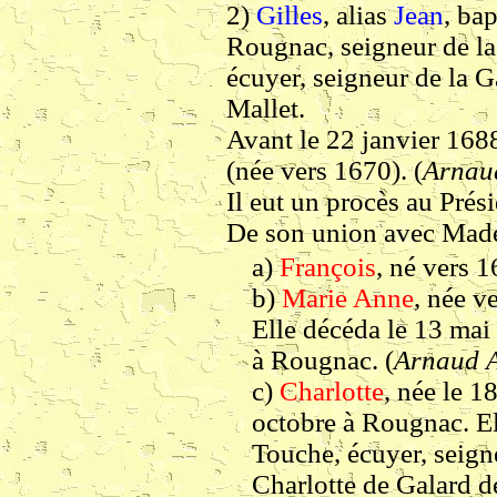
2)
Gilles
, alias
Jean
, ba
Rougnac, seigneur de la
écuyer, seigneur de la G
Mallet.
Avant le 22 janvier 168
(née vers 1670). (
Arna
Il eut un procès au Prés
De son union avec Made
a)
François
, né vers 1
b)
Marie Anne
, née v
Elle décéda le 13 mai
à Rougnac. (
Arnaud
c)
Charlotte
, née le 1
octobre à Rougnac. El
Touche, écuyer, seign
Charlotte de Galard d