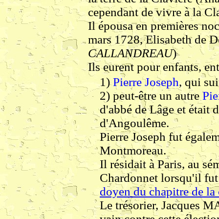
cependant de vivre à la Cla
Il épousa en premières noc
mars 1728, Elisabeth de D
CALLANDREAU
)
Ils eurent pour enfants, ent
1)
Pierre Joseph
, qui sui
2)
peut-être un autre
Pie
d'abbé de Lâge et était 
d'Angoulême.
Pierre Joseph fut égalem
Montmoreau.
Il résidait à Paris, au s
Chardonnet lorsqu'il fu
doyen du chapitre de la
Le trésorier, Jacques
vain contre cette électio