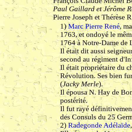
François Claude Michel Be
Paul Gaillard et Jérôme 
Pierre Joseph et Thérèse 
1)
Marc Pierre René
, ma
1763, et ondoyé le même 
1764 à Notre-Dame de 
Il était dit aussi seigne
second au régiment d'In
Il était propriétaire du 
Révolution. Ses bien fur
(
Jacky Merle
).
Il épousa N. Hay de Bont
postérité.
Il fut rayé définitivemen
des Consuls du 25 Germ
2)
Radegonde Adélaïde