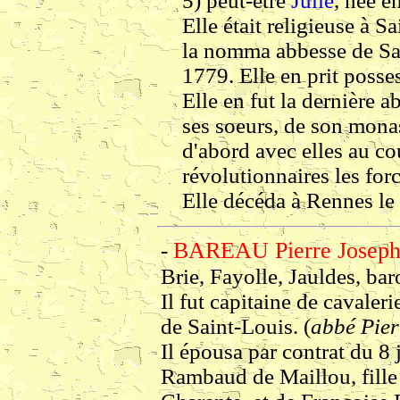
5) peut-être
Julie
, née e
Elle était religieuse à S
la nomma abbesse de Sai
1779. Elle en prit posse
Elle en fut la dernière ab
ses soeurs, de son monas
d'abord avec elles au cou
révolutionnaires les forc
Elle décéda à Rennes le
BAREAU Pierre Josep
-
Brie, Fayolle, Jauldes, ba
Il fut capitaine de cavaler
de Saint-Louis. (
abbé Pier
Il épousa par contrat du 
Rambaud de Maillou, fille