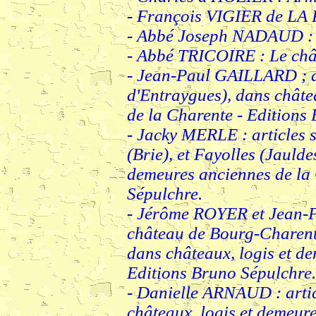
- François VIGIER de LA P
- Abbé Joseph NADAUD : N
- Abbé TRICOIRE : Le châ
- Jean-Paul GAILLARD ; ar
d'Entraygues), dans châte
de la Charente - Editions
- Jacky MERLE : articles s
(Brie), et Fayolles (Jaulde
demeures anciennes de la 
Sépulchre.
- Jérôme ROYER et Jean-P
château de Bourg-Charente
dans châteaux, logis et d
Editions Bruno Sépulchre.
- Danielle ARNAUD : artic
châteaux, logis et demeur