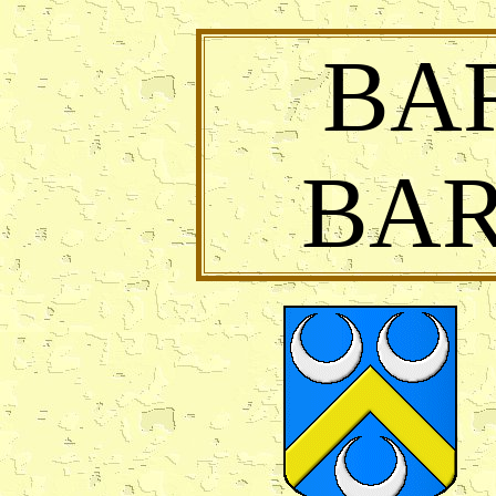
BA
BA