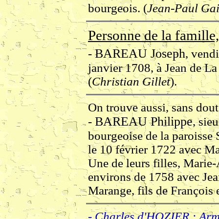
bourgeois. (
Jean-Paul Gai
Personne de la famille,
BAREAU Joseph
-
, vendi
janvier 1708, à Jean de La
(
Christian Gillet
).
On trouve aussi, sans do
BAREAU Philippe
-
, sie
bourgeoise de la paroisse
le 10 février 1722 avec Ma
Une de leurs filles, Marie
environs de 1758 avec Jean
Marange, fils de François 
- Charles d'HOZIER : Arm