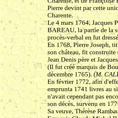
Charente, et de François
Pierre devint par cette un
Charente.
Le 4 mars 1764, Jacques P
BAREAU, la partie de la se
procès-verbal en fut dressé
En 1768, Pierre Joseph, t
son château, fit construite
Jean Denis père et Jacques
(Il fut créé marquis de Bou
décembre 1765). (
M. CA
En février 1772, afin d'eff
emprunta 1741 livres au sie
n'avait cependant pas enc
son décès, survenu en 177
Sa veuve, Thérèse Rambau