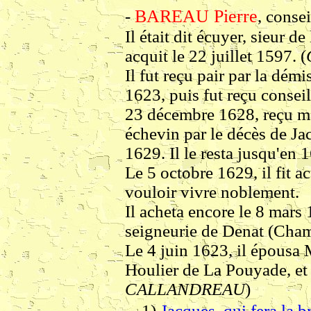
BAREAU Pierre
-
, conse
Il était dit écuyer, sieur de
acquit le 22 juillet 1597. (
Il fut reçu pair par la démi
1623, puis fut reçu conseil
23 décembre 1628, reçu m
échevin par le décès de Ja
1629. Il le resta jusqu'en 
Le 5 octobre 1629, il fit ac
vouloir vivre noblement.
Il acheta encore le 8 mars 
seigneurie de Denat (Cham
Le 4 juin 1623, il épousa 
Houlier de La Pouyade, et 
CALLANDREAU
)
1)
Jacques
, qui fera la 