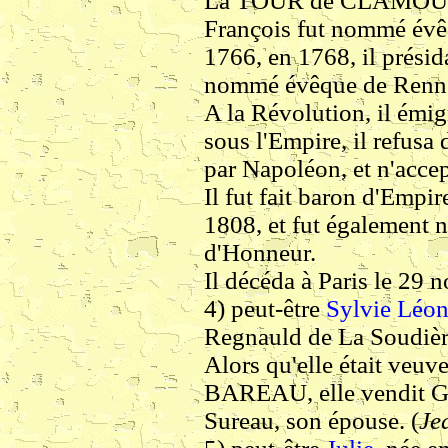
La TOUR de CLAMOU
François fut nommé évêq
1766, en 1768, il présid
nommé évêque de Renne
A la Révolution, il émig
sous l'Empire, il refusa
par Napoléon, et n'acce
Il fut fait baron d'Empir
1808, et fut également 
d'Honneur.
Il décéda à Paris le 29
4)
peut-être
Sylvie Léon
Regnauld de La Soudière
Alors qu'elle était veuv
BAREAU, elle vendit Gi
Sureau, son épouse. (
Je