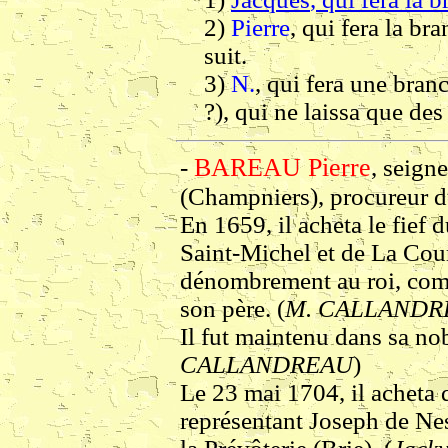
2)
Pierre
, qui fera la br
suit.
3)
N.
, qui fera une bra
?), qui ne laissa que des 
BAREAU Pierre
-
, seign
(Champniers), procureur d
En 1659, il acheta le fief 
Saint-Michel et de La Cour
dénombrement au roi, com
son père. (
M. CALLANDR
Il fut maintenu dans sa no
CALLANDREAU
)
Le 23 mai 1704, il achet
représentant Joseph de Nes