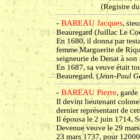
(Registre d
-
BAREAU Jacques
, sie
Beauregard (Juillac Le Co
En 1680, il donna par testa
femme Marguerite de Riquot
seigneurie de Denat à son f
En 1687, sa veuve était to
Beauregard. (
Jean-Paul Ga
-
BAREAU Pierre
, garde
Il devint lieutenant colone
dernier représentant de cet
Il épousa le 2 juin 1714,
Devenue veuve le 29 mars 
23 mars 1737, pour 12000 