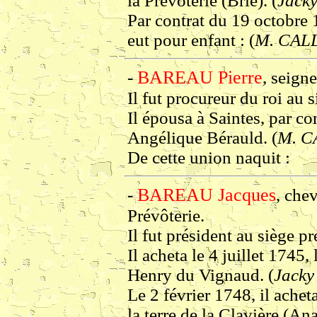
la Prévôterie (Brie). (
Jacky
Par contrat du 19 octobre 
eut pour enfant : (
M. CA
BAREAU Pierre
-
, seign
Il fut procureur du roi au
Il épousa à Saintes, par c
Angélique Bérauld. (
M. 
De cette union naquit :
BAREAU Jacques
-
, chev
Prévôterie.
Il fut président au siège 
Il acheta le 4 juillet 1745,
Henry du Vignaud. (
Jacky
Le 2 février 1748, il ache
la terre de la Clavière (An