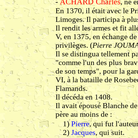
ACHARD Charles
-
, né 
En 1370, il était avec le P
Limoges. Il participa à plu
Il rendit les armes et fit 
V, en 1375, en échange de l
privilèges. (
Pierre JOUM
Il se distingua tellement p
"comme l'un des plus brav
de son temps", pour la gar
VI, à la bataille de Roseb
Flamands.
Il décéda en 1408.
Il avait épousé Blanche de 
père au moins de :
1)
Pierre
, qui fut l'aute
2)
Jacques
, qui suit.