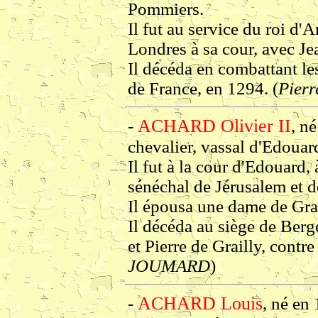
Pommiers.
Il fut au service du roi d'A
Londres à sa cour, avec Jea
Il décéda en combattant les
de France, en 1294. (
Pier
ACHARD Olivier II
-
, n
chevalier, vassal d'Edouard
Il fut à la cour d'Edouard,
sénéchal de Jérusalem et 
Il épousa une dame de Grai
Il décéda au siège de Berg
et Pierre de Grailly, contre
JOUMARD
)
ACHARD Louis
-
, né en