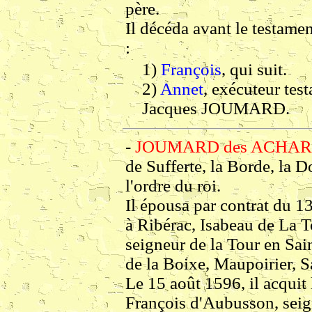
père.
Il décéda avant le testamen
:
1)
François
, qui suit.
2)
Annet
, exécuteur tes
Jacques JOUMARD.
-
JOUMARD des ACHARDS
de Sufferte, la Borde, la D
l'ordre du roi.
Il épousa par contrat du 13
à Ribérac, Isabeau de La To
seigneur de la Tour en Sa
de la Boixe, Maupoirier, S
Le 15 août 1596, il acquit
François d'Aubusson, seig