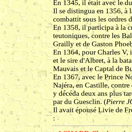
En 1345, il était avec le d
Il se distingua en 1356, à l
combattit sous les ordres 
En 1358, il participa à la 
teutoniques, contre les Bal
Grailly et de Gaston Phoe
En 1364, pour Charles V, i
et le sire d'Albret, à la ba
Mauvais et le Captal de B
En 1367, avec le Prince Noir
Najéra, en Castille, contre
y décéda deux ans plus tard
par du Guesclin. (
Pierre
Il avait épousé Livie de Fr
: