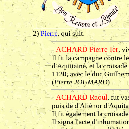
2)
Pierre
, qui suit.
ACHARD Pierre Ier
-
, v
Il fit la campagne contre l
d'Aquitaine, et la croisad
1120, avec le duc Guilhem
(
Pierre JOUMARD
)
ACHARD Raoul
-
, fut v
puis de d'Aliénor d'Aquita
Il fit également la croisad
Il signa l'acte d'inhumati