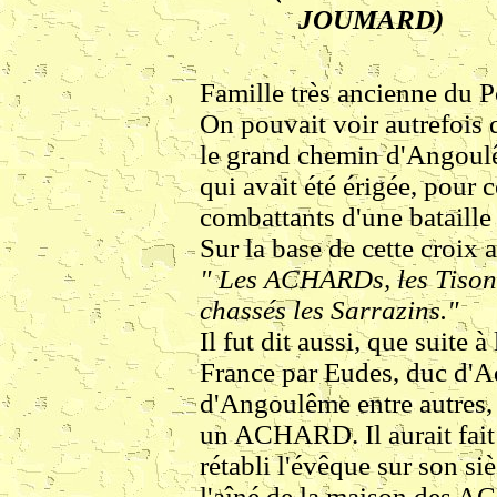
JOUMARD)
Famille très ancienne du P
On pouvait voir autrefois 
le grand chemin d'Angoul
qui avait été érigée, pour
combattants d'une bataille 
Sur la base de cette croix a
" Les ACHARDs, les Tisons,
chassés les Sarrazins."
Il fut dit aussi, que suite à
France par Eudes, duc d'Aqu
d'Angoulême entre autres, 
un ACHARD. Il aurait fait e
rétabli l'évêque sur son si
l'aîné de la maison des A