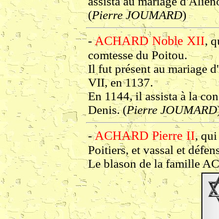
assista au mariage d'Alién
(
Pierre JOUMARD
)
ACHARD Noble XII
-
, 
comtesse du Poitou.
Il fut présent au mariage 
VII, en 1137.
En 1144, il assista à la co
Denis. (
Pierre JOUMARD
ACHARD Pierre II
-
, qu
Poitiers, et vassal et défen
Le blason de la famille AC