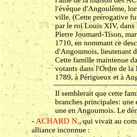
l'évêque d'Angoulême, lors
ville. (Cette prérogative 
par le roi Louis XIV, dans 
Pierre Joumard-Tison, mar
1710, en nommant ce de
d'Angoumois, lieutenant d
Cette famille maintenue da
votants dans l'Ordre de l
1789, à Périgueux et à A
Il semblerait que cette fami
branches principales: une
une en Angoumois. Le dén
ACHARD N
-
., qui vivait au co
alliance inconnue :