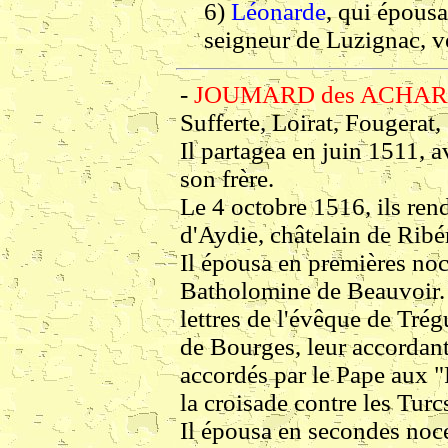
6)
Léonarde
, qui épousa
seigneur de Luzignac, v
-
JOUMARD des ACHARD
Sufferte, Loirat, Fougerat, 
Il partagea en juin 1511, a
son frère.
Le 4 octobre 1516, ils re
d'Aydie, châtelain de Ribé
Il épousa en premières no
Batholomine de Beauvoir. L
lettres de l'évêque de Trég
de Bourges, leur accordant
accordés par le Pape aux "
la croisade contre les Turc
Il épousa en secondes noce