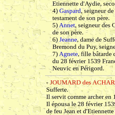
Etiennette d'Aydie, sec
4)
Gaspard
, seigneur d
testament de son père.
5)
Annet
, seigneur des
de son père.
6)
Jeanne
, dame de Suf
Bremond du Puy, seign
7)
Agnete
, fille bâtarde
du 28 février 1539 Fran
Neuvic en Périgord.
-
JOUMARD des ACHARD
Sufferte.
Il servit comme archer en 
Il épousa le 28 février 153
de feu Jean et d'Etiennett