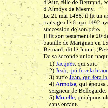
d'Aitz, fille de Bertrand, é
d'Almoys de Mesmy.
Le 21 mai 1488, il fit un a
transigea le 6 mai 1492 ave
succession de son père.
Il fit son testament le 20 
bataille de Marignan en 1
Bernard, dit le Jeune. (
Pie
De sa seconde union naqui
1)
Jacques
, qui suit.
2)
Jean
, qui fera la bran
3) autre
Jean
, qui fera l
4)
Armoise
, qui épousa 
seigneur de Bellegarde.
5)
Morelle
, qui épousa l
sans enfant.