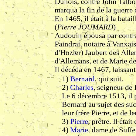
Dunois, contre John Talbot
marqua la fin de la guerre
En 1465, il était à la bata
(
Pierre JOUMARD
)
Audouin épousa par contr
Paindrai, notaire à Vanxai
d'Hozier) Jaubert des All
d'Allemans, et de Marie de
Il décéda en 1467, laissant
1)
Bernard
, qui suit.
2)
Charles
, seigneur de 
Le 6 décembre 1513, il 
Bernard au sujet des suc
leur frère Pierre, et de l
3)
Pierre
, prêtre. Il éta
4)
Marie
, dame de Suffer