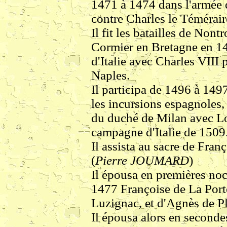
1471 à 1474 dans l'armée d
contre Charles le Témérai
Il fit les batailles de Non
Cormier en Bretagne en 148
d'Italie avec Charles VIII
Naples.
Il participa de 1496 à 149
les incursions espagnoles
du duché de Milan avec Lo
campagne d'Italie de 1509
Il assista au sacre de Fran
(
Pierre JOUMARD
)
Il épousa en premières noc
1477 Françoise de La Porte,
Luzignac, et d'Agnès de Pl
Il épousa alors en seconde