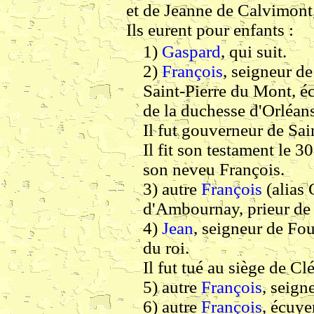
et de Jeanne de Calvimont
Ils eurent pour enfants :
1)
Gaspard
, qui suit.
2)
François
, seigneur de
Saint-Pierre du Mont, éc
de la duchesse d'Orléans
Il fut gouverneur de Sa
Il fit son testament le 30
son neveu François.
3) autre
François
(alias 
d'Ambournay, prieur de 
4)
Jean
, seigneur de Fou
du roi.
Il fut tué au siège de Cl
5) autre
François
, seign
6) autre
François
, écuye