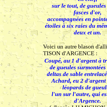
sur le tout, de gueules
fasces d'or,
accompagnées en pointe
étoiles à six raies du mê
deux et un.
Voici un autre blason d'al
TISON d'ARGENCE :
Coupé, au 1 d'argent à tr
de gueules surmontées 
deltas de sable entrelacé
Achard, eu 2 d'argent
léopards de gueul
l'un sur l'autre, qui e
d'Argence.