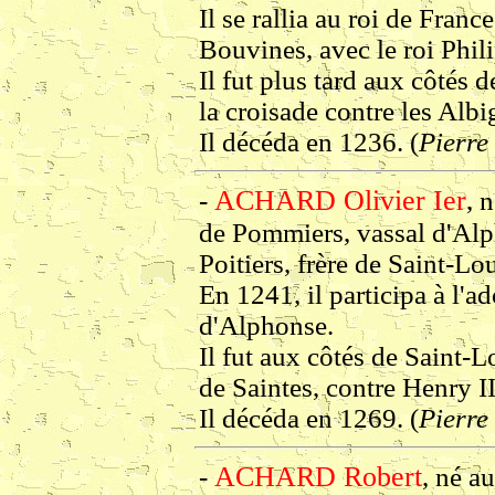
Il se rallia au roi de Franc
Bouvines, avec le roi Phil
Il fut plus tard aux côtés d
la croisade contre les Al
Il décéda en 1236. (
Pierr
ACHARD Olivier Ier
-
, 
de Pommiers, vassal d'Alp
Poitiers, frère de Saint-Lou
En 1241, il participa à l'a
d'Alphonse.
Il fut aux côtés de Saint-L
de Saintes, contre Henry I
Il décéda en 1269. (
Pierr
ACHARD Robert
-
, né a