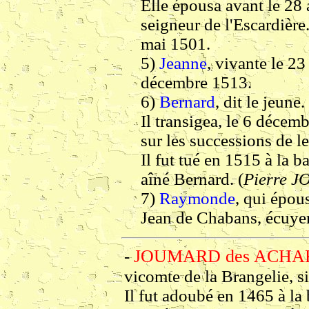
Elle épousa avant le 28
seigneur de l'Escardière.
mai 1501.
5)
Jeanne
, vivante le 23
décembre 1513.
6)
Bernard
, dit le jeune.
Il transigea, le 6 décem
sur les successions de le
Il fut tué en 1515 à la b
aîné Bernard. (
Pierre 
7)
Raymonde
, qui épou
Jean de Chabans, écuyer,
JOUMARD des ACHAR
-
vicomte de la Brangelie, si
Il fut adoubé en 1465 à la 