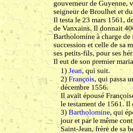
gouverneur de Guyenne, ve
seigneur de Broulhet et du
Il testa le 23 mars 1561, d
de Vanxains. Il donnait 400
Bartholomine à charge de 
succession et celle de sa m
ses petits-fils, pour ses hér
Il eut de son premier maria
1)
Jean
, qui suit.
2)
François
, qui passa u
décembre 1556.
Il avait épousé Franço
le testament de 1561. Il
3)
Bartholomine
, qui é
jour et par le même cont
Saint-Jean, frère de sa b