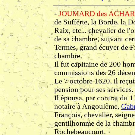
-
JOUMARD des ACHARD
de Sufferte, la Borde, la D
Raix, etc... chevalier de l
de sa chambre, suivant cert
Termes, grand écuyer de F
chambre.
Il fut capitaine de 200 hom
commissions des 26 décem
Le 7 octobre 1620, il reçut
pension pour ses services.
Il épousa, par contrat du 1
notaire à Angoulême,
Gabr
François, chevalier, seign
gentilhomme de la chambre
Rochebeaucourt.