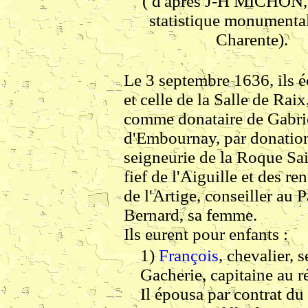
( d'après J-H MICHON,
statistique monumental
Charente).
Le 3 septembre 1636, ils é
et celle de la Salle de Ra
comme donataire de Gabr
d'Embournay, par donation
seigneurie de la Roque S
fief de l'Aiguille et des r
de l'Artige, conseiller au
Bernard, sa femme.
Ils eurent pour enfants :
1)
François
, chevalier, 
Gacherie, capitaine au r
Il épousa par contrat d