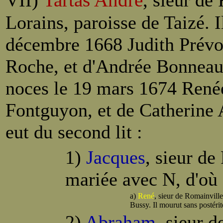
Tartas André
VII)
, sieur de
Lorains, paroisse de Taizé. 
décembre 1668 Judith Prévost
Roche, et d'Andrée Bonneaud
noces le 19 mars 1674 Renée 
Fontguyon, et de Catherine
eut du second lit :
1)
Jacques
, sieur de
mariée avec N, d'où 
a)
René
, sieur de Romainville
Bussy. Il mourut sans postéri
2)
Abraham
, sieur 