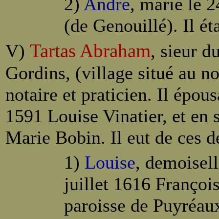
2)
André
, marié le 2
(de Genouillé). Il ét
Tartas Abraham
V)
, sieur d
Gordins, (village situé au no
notaire et praticien. Il épou
1591 Louise Vinatier, et en 
Marie Bobin. Il eut de ces d
1)
Louise
, demoisell
juillet 1616 Françoi
paroisse de Puyréaux