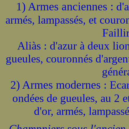
1) Armes anciennes :
d'
armés, lampassés, et couro
Faill
Aliàs : d'azur à deux lio
gueules, couronnés d'argent
génér
2) Armes modernes
: Ecar
ondées de gueules, au 2 et
d'or, armés, lampass
- Champniers sous l'ancien