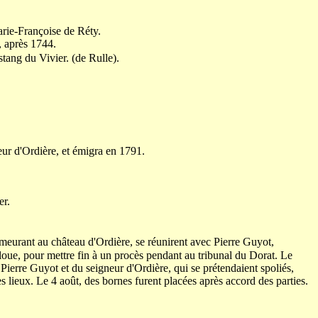
arie-Françoise de Réty.
, après 1744.
tang du Vivier. (de Rulle).
neur d'Ordière, et émigra en 1791.
er.
meurant au château d'Ordière, se réunirent avec Pierre Guyot,
oue, pour mettre fin à un procès pendant au tribunal du Dorat. Le
e Pierre Guyot et du seigneur d'Ordière, qui se prétendaient spoliés,
es lieux. Le 4 août, des bornes furent placées après accord des parties.