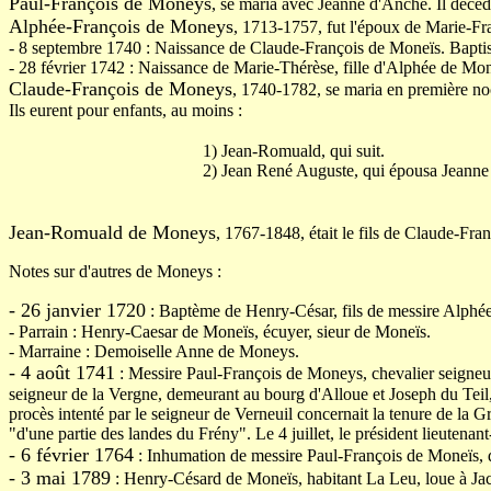
Paul-François de Moneys
, se maria avec Jeanne d'Anche. Il décéd
Alphée-François de Moneys
, 1713-1757, fut l'époux de Marie-Fr
- 8 septembre 1740 : Naissance de Claude-François de Moneïs. Baptisé
- 28 février 1742 : Naissance de Marie-Thérèse, fille d'Alphée de Mon
Claude-François de Moneys
, 1740-1782, se maria en première no
Ils eurent pour enfants, au moins :
1) Jean-Romuald, qui suit.
2) Jean René Auguste, qui épousa Jeanne
Jean-Romuald de Moneys
, 1767-1848, était le fils de Claude-Fran
Notes sur d'autres de Moneys :
- 26 janvier 1720
: Baptème de Henry-César, fils de messire Alphée
- Parrain : Henry-Caesar de Moneïs, écuyer, sieur de Moneïs.
- Marraine : Demoiselle Anne de Moneys.
- 4 août 1741
: Messire Paul-François de Moneys, chevalier seigneur 
seigneur de la Vergne, demeurant au bourg d'Alloue et Joseph du Teil,
procès intenté par le seigneur de Verneuil concernait la tenure de la Gr
"d'une partie des landes du Frény". Le 4 juillet, le président lieutenan
- 6 février 1764
: Inhumation de messire Paul-François de Moneïs, 
- 3 mai 1789
: Henry-Césard de Moneïs, habitant La Leu, loue à Jacq