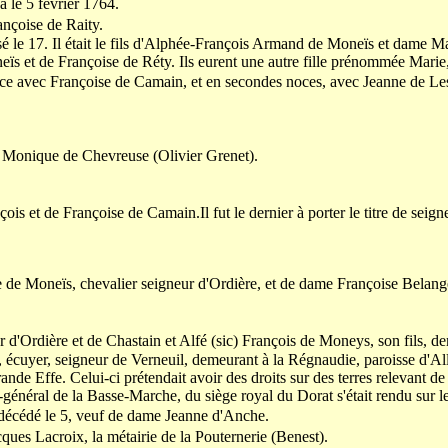
a le 5 février 1764.
ançoise de Raity.
 le 17. Il était le fils d'Alphée-François Armand de Moneïs et dame M
eïs et de Françoise de Réty. Ils eurent une autre fille prénommée Marie
ce avec Françoise de Camain, et en secondes noces, avec Jeanne de Les
 Monique de Chevreuse (Olivier Grenet).
çois et de Françoise de Camain.Il fut le dernier à porter le titre de seig
 de Moneïs, chevalier seigneur d'Ordière, et de dame Françoise Belang
d'Ordière et de Chastain et Alfé (sic) François de Moneys, son fils, de
 écuyer, seigneur de Verneuil, demeurant à la Régnaudie, paroisse d'All
ande Effe. Celui-ci prétendait avoir des droits sur des terres relevant d
t-général de la Basse-Marche, du siège royal du Dorat s'était rendu sur l
décédé le 5, veuf de dame Jeanne d'Anche.
ues Lacroix, la métairie de la Pouternerie (Benest).