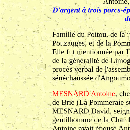
Antoine,
D'argent à trois porcs-ép
d
Famille du Poitou, de la 
Pouzauges, et de la Pomm
Elle fut mentionnée pa
de la généralité de Limo
procès verbal de l'assemb
sénéchaussée d'Angoumo
MESNARD Antoine
, ch
de Brie (La Pommeraie sur
MESNARD David, seigneu
gentilhomme de la Chamb
Antoine avait épousé A