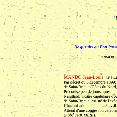
De gueules au Bon Pasteu
l'écu es
MANDO Jean-Louis
, né à L
Par décret du 8 décembre 1899
de Saint-Brieuc (Côtes du Nord)
Préconisé peu de jours après dans
Nanglard, vicaire capitulaire d'
de Saint-Brieuc, assisté de l'é
L'intronisation eut lieu le 3 avr
Atteint d'une congestion cérébral
(
Abbé TRICOIRE
).