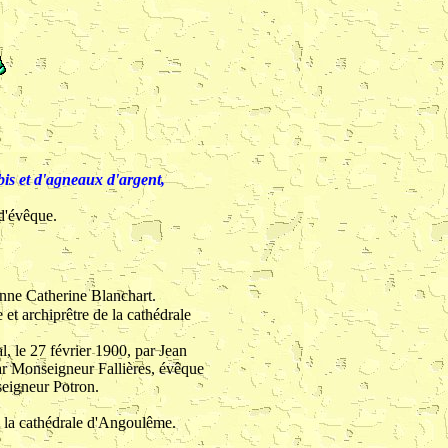
is et d'agneaux d'argent,
d'évêque.
Anne Catherine Blanchart.
e et archiprêtre de la cathédrale
l, le 27 février 1900, par Jean
par Monseigneur Fallières, évêque
seigneur Potron.
ans la cathédrale d'Angoulême.