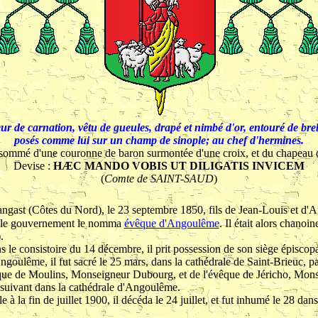
r de carnation, vêtu de gueules, drapé et nimbé d'or, entouré de breb
posés comme lui sur un champ de sinople; au chef d'hermines.
t sommé d'une couronne de baron surmontée d'une croix, et du chapeau 
Devise :
HÆC MANDO VOBIS UT DILIGATIS INVICEM
(
Comte de SAINT-SAUD
)
angast (Côtes du Nord), le 23 septembre 1850, fils de Jean-Louis et d'
, le gouvernement le nomma
évêque d'Angoulême
. Il était alors chanoin
.
 le consistoire du 14 décembre, il prit possession de son siège épiscopa
Angoulême, il fut sacré le 25 mars, dans la cathédrale de Saint-Brieuc, 
vêque de Moulins, Monseigneur Dubourg, et de l'évêque de Jéricho, Mon
il suivant dans la cathédrale d'Angoulême.
e à la fin de juillet 1900, il décéda le 24 juillet, et fut inhumé le 28 d