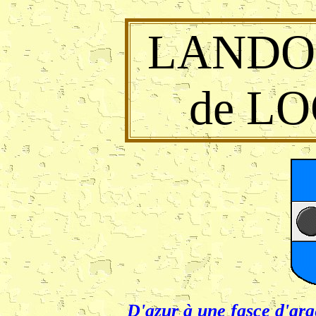
LANDO
de L
D'azur à une fasce d'arg