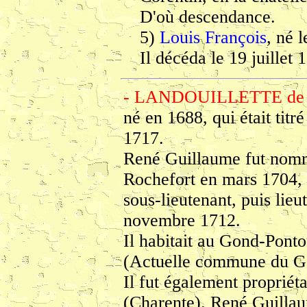
D'où descendance.
5)
Louis François
, né l
Il décéda le 19 juillet 
- LANDOUILLETTE de
né en 1688, qui était tit
1717.
René Guillaume fut nomm
Rochefort en mars 1704, a
sous-lieutenant, puis lieu
novembre 1712.
Il habitait au Gond-Pon
(Actuelle commune du Go
Il fut également propriét
(Charente). René Guillaum