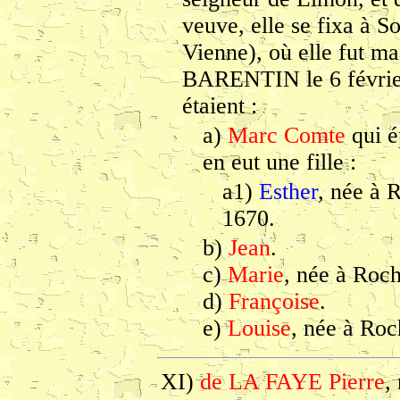
veuve, elle se fixa à 
Vienne), où elle fut m
BARENTIN le 6 février 
étaient :
a)
Marc Comte
qui é
en eut une fille :
a1)
Esther
, née à 
1670.
b)
Jean
.
c)
Marie
, née à Roc
d)
Françoise
.
e)
Louise
, née à Ro
XI)
de LA FAYE Pierre
,