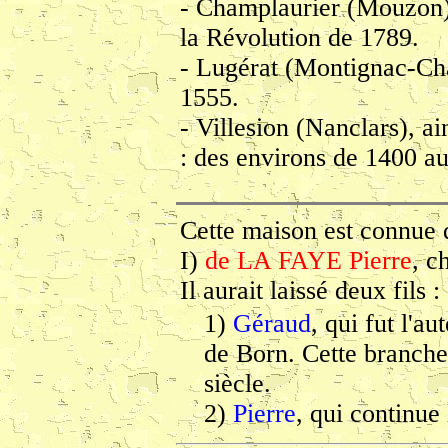
- Champlaurier (Mouzon)
la Révolution de 1789.
- Lugérat (Montignac-Cha
1555.
- Villesion (Nanclars), a
: des environs de 1400 a
Cette maison est connue 
I)
de LA FAYE Pierre
, c
Il aurait laissé deux fils :
1)
Géraud
, qui fut l'a
de Born. Cette branche
siècle.
2)
Pierre
, qui continue