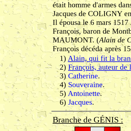
était homme d'armes dans
Jacques de COLIGNY en
Il épousa le 6 mars 151
François, baron de Montb
MAUMONT. (
Alain de
François décéda après 15
1)
Alain, qui fit la bra
2)
François, auteur de
3)
Catherine
.
4)
Souveraine
.
5)
Antoinette
.
6)
Jacques
.
Branche de GÉNIS :