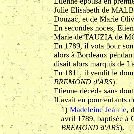
Etienne épousa en premiè
Julie Elisabeth de MALBE
Douzac, et de Marie O
En secondes noces, Etien
Marie de TAUZIA de 
En 1789, il vota pour son
alors à Bordeaux pendant 
disait alors marquis de L
En 1811, il vendit le dom
BREMOND d'ARS
).
Etienne décéda sans dout
Il avait eu pour enfants 
1)
Madeleine Jeanne
, 
avril 1789, baptisée à
BREMOND d'ARS
).