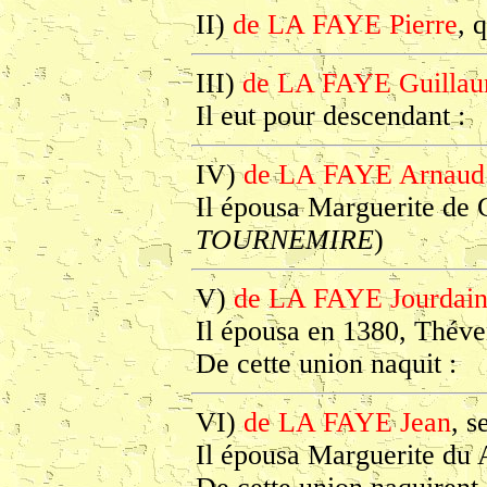
II)
de LA FAYE Pierre
, 
III)
de LA FAYE Guilla
Il eut pour descendant :
IV)
de LA FAYE Arnaud
Il épousa Marguerite de 
TOURNEMIRE
)
V)
de LA FAYE Jourdai
Il épousa en 1380, Thé
De cette union naquit :
VI)
de LA FAYE Jean
, s
Il épousa Marguerite d