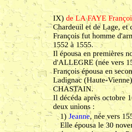
IX)
de LA FAYE Françoi
Chardeuil et de Lage, et 
François fut homme d'ar
1552 à 1555.
Il épousa en premières n
d'ALLEGRE (née vers 15
François épousa en secon
Ladignac (Haute-Vienne
CHASTAIN.
Il décéda après octobre 1
deux unions :
1)
Jeanne
, née vers 15
Elle épousa le 30 no