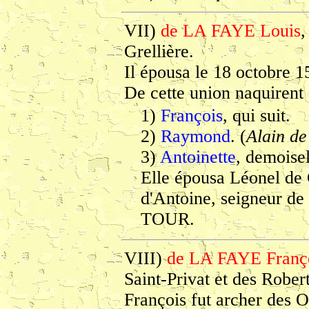
VII)
de LA FAYE Louis
,
Grellière.
Il épousa le 18 octobre
De cette union naquirent 
1)
François
, qui suit.
2)
Raymond
. (
Alain d
3)
Antoinette
, demoisel
Elle épousa Léonel d
d'Antoine, seigneur de
TOUR.
VIII)
de LA FAYE Franç
Saint-Privat et des Robert
François fut archer des 