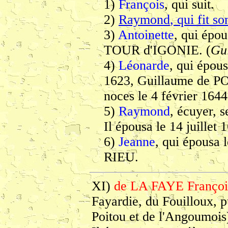
1)
François
, qui suit.
2)
Raymond
, qui fit s
3)
Antoinette
, qui épou
TOUR d'IGONIE. (
Gu
4)
Léonarde
, qui épou
1623, Guillaume de 
noces le 4 février 1
5)
Raymond
, écuyer, 
Il épousa le 14 juill
6)
Jeanne
, qui épousa 
RIEU.
XI)
de LA FAYE Françoi
Fayardie, du Fouilloux, 
Poitou et de l'Angoumois