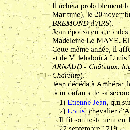
Il acheta probablement la
Maritime), le 20 novembr
BREMOND d'ARS
).
Jean épousa en secondes 
Madeleine Le MAYE. Ell
Cette même année, il aff
et de Villebabou à Lou
ARNAUD - Châteaux, logi
Charente
).
Jean décéda à Ambérac l
pour enfants de sa second
1)
Etienne Jean
, qui sui
2)
Louis
, chevalier d'
Il fit son testament en
27 septembre 1719.