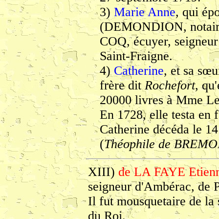
3)
Marie Anne
, qui ép
(DEMONDION, notaire 
COQ, écuyer, seigneur
Saint-Fraigne.
4)
Catherine
, et sa sœ
frère dit
Rochefort
, qu
20000 livres à Mme L
En 1728, elle testa en 
Catherine décéda le 14 
(
Théophile de BREMO
XIII)
de LA FAYE Etienn
seigneur d'Ambérac, de P
Il fut mousquetaire de l
du Roi.