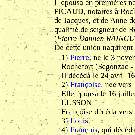
Il épousa en premières 
PICAUD, notaires à Roc
de Jacques, et de Anne d
qualifié de seigneur de 
(
Pierre Damien RAING
De cette union naquirent 
1)
Pierre
, né le 3 nov
Rochefort (Segonzac -
Il décéda le 24 avril 1
2)
Françoise
, née vers
Elle épousa le 16 juil
LUSSON.
Françoise décéda vers 
3)
Louis
.
4)
François
, qui décéda