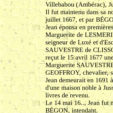
Villebabou (Ambérac), Ju
Il fut maintenu dans sa
juillet 1667, et par BÉG
Jean épousa en premières
Marguerite de LESMERIE, 
seigneur de Luxé et d'Esc
SAUVESTRE de CLISSON. 
reçut le 15 avril 1677 un
Marguerite SAUVESTRE
GEOFFROY, chevalier, s
Jean demeurait en 1691 à
d'une maison noble à Jus
livres de revenu.
Le 14 mai 16.., Jean fut 
BÉGON, intendant.