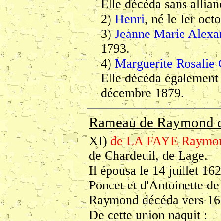
Elle décéda sans allia
2)
Henri
, né le Ier oct
3)
Jeanne Marie Alexa
1793.
4)
Marguerite Rosalie 
Elle décéda également 
décembre 1879.
Rameau de Raymond 
XI)
de LA FAYE Raymo
de Chardeuil, de Lage.
Il épousa le 14 juillet 
Poncet et d'Antoinette 
Raymond décéda vers 16
De cette union naquit :