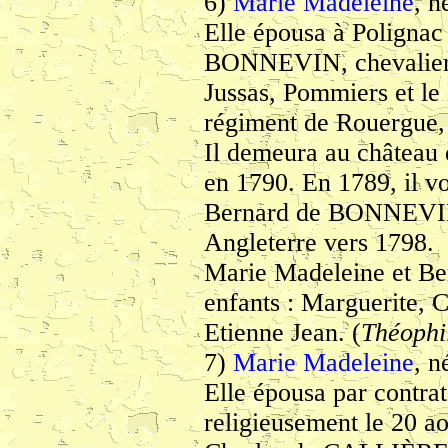
6)
Marie Madeleine
, n
Elle épousa à Polignac
BONNEVIN, chevalier,
Jussas, Pommiers et le 
régiment de Rouergue, 
Il demeura au château 
en 1790. En 1789, il v
Bernard de BONNEVIN
Angleterre vers 1798.
Marie Madeleine et B
enfants : Marguerite, 
Etienne Jean. (
Théoph
7)
Marie Madeleine
, n
Elle épousa par contrat
religieusement le 20 ao