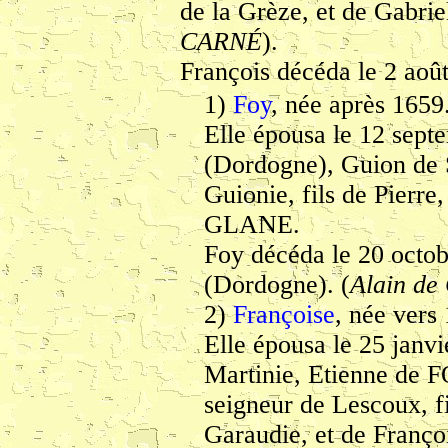
de la Grèze, et de Gab
CARNÉ
).
François décéda le 2 août
1)
Foy
, née après 1659
Elle épousa le 12 sep
(Dordogne), Guion de 
Guionie, fils de Pierr
GLANE.
Foy décéda le 20 octo
(Dordogne). (
Alain d
2)
Françoise
, née vers
Elle épousa le 25 janvi
Martinie, Etienne 
seigneur de Lescoux, fi
Garaudie, et de Franç