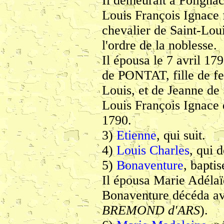
Il demeurait à Poligna
Louis François Ignace f
chevalier de Saint-Loui
l'ordre de la noblesse.
Il épousa le 7 avril 
de PONTAT, fille de feu
Louis, et de Jeanne 
Louis François Ignace 
1790.
3)
Etienne
, qui suit.
4)
Louis Charles
, qui 
5)
Bonaventure
, baptis
Il épousa Marie Adél
Bonaventure décéda av
BREMOND d'ARS
).