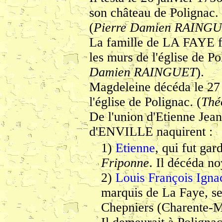
son château de Polignac. 
(
Pierre Damien RAING
La famille de LA FAYE fit
les murs de l'église de Po
Damien RAINGUET
).
Magdeleine décéda le 27 
l'église de Polignac. (
Thé
De l'union d'Etienne Je
d'ENVILLE naquirent :
1)
Etienne
, qui fut ga
Friponne
. Il décéda n
2)
Louis François Igna
marquis de La Faye, se
Chepniers (Charente-Ma