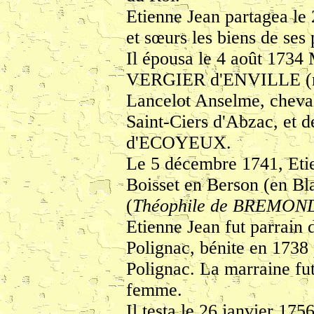
Etienne Jean partagea le
et sœurs les biens de ses 
Il épousa le 4 août 1734 
VERGIER d'ENVILLE (née
Lancelot Anselme, cheval
Saint-Ciers d'Abzac, e
d'ECOYEUX.
Le 5 décembre 1741, Etie
Boisset en Berson (en Bl
(
Théophile de BREMON
Etienne Jean fut parrain d
Polignac, bénite en 173
Polignac. La marraine 
femme.
Il testa le 26 janvier 175