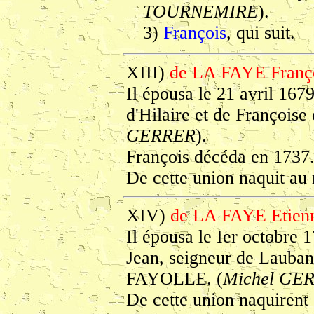
TOURNEMIRE
).
3)
François
, qui suit.
XIII)
de LA FAYE Franç
Il épousa le 21 avril 167
d'Hilaire et de Franço
GERRER
).
François décéda en 1737
De cette union naquit au 
XIV)
de LA FAYE Etien
Il épousa le Ier octobr
Jean, seigneur de Laubani
FAYOLLE. (
Michel GE
De cette union naquirent 