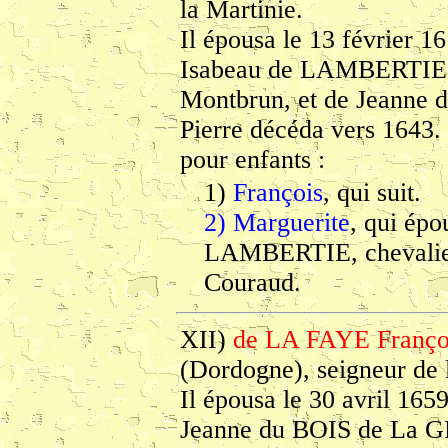
la Martinie.
Il épousa le 13 février 1
Isabeau de LAMBERTIE, f
Montbrun, et de Jeann
Pierre décéda vers 1643. 
pour enfants :
1)
François
, qui suit.
2) Marguerite
, qui épo
LAMBERTIE, chevalier
Couraud.
XII)
de LA FAYE Franço
(Dordogne), seigneur de 
Il épousa le 30 avril 165
Jeanne du BOIS de La GR