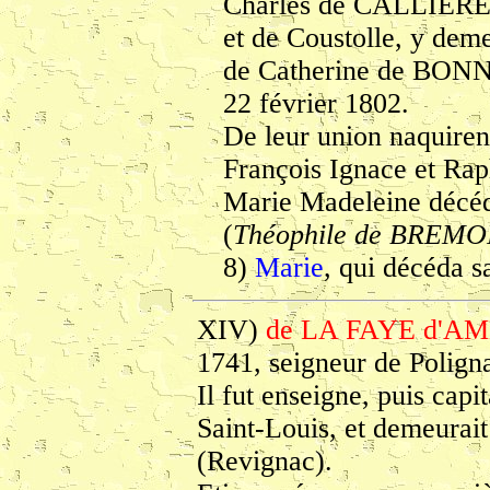
Charles de CALLIÈRES,
et de Coustolle, y deme
de Catherine de BONNE
22 février 1802.
De leur union naquirent
François Ignace et Rap
Marie Madeleine décéda
(
Théophile de BREMO
8)
Marie
, qui décéda s
XIV)
de LA FAYE d'AM
1741, seigneur de Polign
Il fut enseigne, puis capi
Saint-Louis, et demeurai
(Revignac).