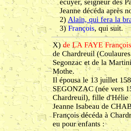
écuyer, seigneur des Pa
Jeanne décéda après n
2)
Alain, qui fera la b
3)
François
, qui suit.
X)
de LA FAYE Françoi
de Chardreuil (Coulaures
Segonzac et de la Martini
Mothe.
Il épousa le 13 juillet 
SEGONZAC (née vers 158
Chardreuil), fille d'Hé
Jeanne Isabeau de CHA
François décéda à Chardre
eu pour enfants :