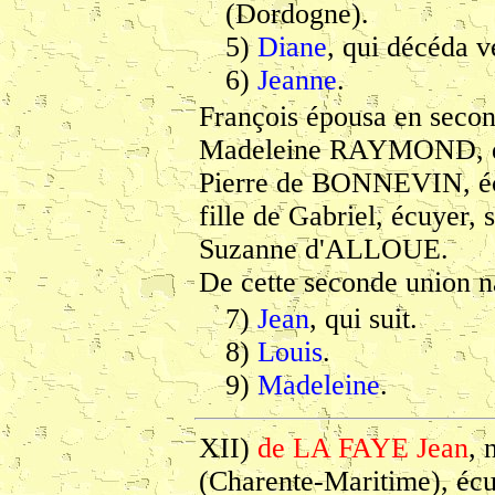
(Dordogne).
5)
Diane
, qui décéda v
6)
Jeanne
.
François épousa en secon
Madeleine RAYMOND, d
Pierre de BONNEVIN, écu
fille de Gabriel, écuyer,
Suzanne d'ALLOUE.
De cette seconde union n
7)
Jean
, qui suit.
8)
Louis
.
9)
Madeleine
.
XII)
de LA FAYE Jean
, 
(Charente-Maritime), écu