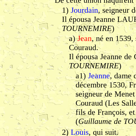
De cette union naquirent 
1)
Jourdain
, seigneur 
Il épousa Jeanne LAUR
TOURNEMIRE
)
a)
Jean
, né en 1539,
Couraud.
Il épousa Jeanne de
TOURNEMIRE
)
a1)
Jeanne
, dame 
décembre 1530, F
seigneur de Menet 
Couraud (Les Sall
fils de François,
(
Guillaume de 
2)
Louis
, qui suit.