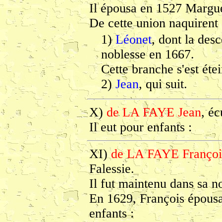
Il épousa en 1527 Margu
De cette union naquirent 
1)
Léonet
, dont la des
noblesse en 1667.
Cette branche s'est éte
2)
Jean
, qui suit.
X)
de LA FAYE Jean
, éc
Il eut pour enfants :
XI)
de LA FAYE Françoi
Falessie.
Il fut maintenu dans sa n
En 1629, François épous
enfants :