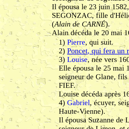
Il épousa le 23 juin 158
SEGONZAC, fille d'Héli
(
Alain de CARNÉ
).
Alain décéda le 20 mai 1
1)
Pierre
, qui suit.
2)
Poncet
, qui fera un
3)
Louise
, née vers 16
Elle épousa le 25 mai
seigneur de Glane, fil
FIEF.
Louise décéda après 16
4)
Gabriel
, écuyer, se
Haute-Vienne).
Il épousa Suzanne de
seigneur de Limon, et