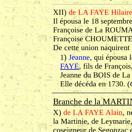
XII)
de LA FAYE Hilair
Il épousa le 18 septembr
Françoise de La ROUMAG
Françoise CHOUMETTE.
De cette union naquirent 
1)
Jeanne
, qui épousa 
FAYE
, fils de François
Jeanne du BOIS de L
Elle décéda en 1730. (
Branche de la MARTIN
X)
de LA FAYE Alain
, n
la Martinie, de Leymarie,
coseigneur de Segonzac e