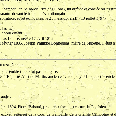
 à Chambon, en Saint-Maurice des Lions), fut arrêtée et confiée au
charre
aître devant le tribunal révolutionnaire.
atrice, et fut guillotinée, le 25 messidor an II, (13 juillet 1794).
s Lions.
t pour enfant :
 alias Louise, née le 17 avril 1812.
0 février 1835, Joseph-Philippe Bonnegens, maire de Sigogne. Il était i
 resta à :
union semble-t-il ne fut pas heureuse.
 Jean-Baptiste-Aristide Martin, ancien élève de polytechnique et licencié
eaudre.
embre 1604, Pierre Babaud, procureur fiscal du comté de Confolens.
écuyer, seigneur de la Cour de Genouillé, de la Grange-Cambourg et de