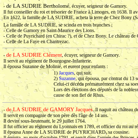
de LA SUDRIE Bertholomé
-
, écuyer, seigneur de Gamory.
Il fut conseiller du roi et trésorier de France à Limoges, en 1638. Il av
En 1622, la famille de LA SUDRIE, acheta la terre de Chez Bony (Sain
La famille de LA SUDRIE, se scinda en trois branches :
- Celle de Gamory en Saint-Maurice des Lions.
- Celle de Puyrichard (en Chirac ?), et de Chez Bony. Le château de C
- Celle de La Faye en Chantrezac.
de LA SUDRIE Clément
-
, écuyer, seigneur de Gamory.
Il servit au régiment de Bourgogne-Infanterie.
Il épousa Suzanne de Molinié, et eurent pour enfants :
1)
Jacques
, qui suit.
2)
Suzanne
, qui épousa, par contrat du 13
Celui-ci décéda prématurément chez sa soe
Lors des élections des députés de la nobl
cause de son fief de Rhus.
de LA SUDRIE de GAMORY Jacques
-
. Il naquit au château
Il servit en compagnie de son père dès l'âge de 14 ans.
Il devint sous-lieutenant, le 29 juillet 1764.
Il fut officier au régiment du Lyonnais en 1789, et officier du roi au
Il épousa Anne de LA SUDRIE de PUYRICHARD, sa cousine.
Il émigra, au mois d'octobre 1791, et servit dans l'armée des Princes,