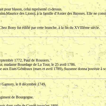
ait pour blason, celui représenté ci-dessus.
t-Maurice des Lions), à la famille d'Assier des Brosses. Elle ne consi
hez Bony fut édifié par cette branche, à la fin du XVIIIème siècle.
 septembre 1772, Paul de Rousiers.
ur, madame Bourdage de La Tour, le 25 avril 1786.
esse aux Etats Généraux (mars et avril 1789), Suzanne donna pouvoir 
 de Gamory, le 8 décembre 1749.
 régiment de Bourgogne.
 puis dans celle de Condé jusqu'en 1800.