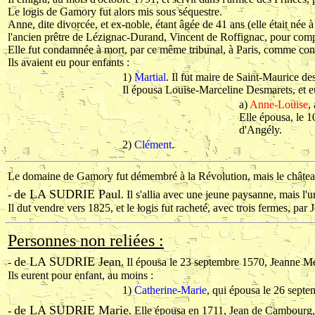
Le logis de Gamory fut alors mis sous séquestre.
Anne, dite divorcée, et ex-noble, étant âgée de 41 ans (elle était née
l'ancien prêtre de Lézignac-Durand, Vincent de Roffignac, pour compar
Elle fut condamnée à mort, par ce même tribunal, à Paris, comme conspir
Ils avaient eu pour enfants :
1)
Martial
. Il fut maire de Saint-Maurice de
Il épousa Louise-Marceline Desmarets, et eu
a)
Anne-Louise
,
Elle épousa, le 1
d'Angély.
2)
Clément
.
Le domaine de Gamory fut démembré à la Révolution, mais le château
de LA SUDRIE Paul
-
. Il s'allia avec une jeune paysanne, mais l'
Il dut vendre vers 1825, et le logis fut racheté, avec trois fermes, par
Personnes non reliées :
de LA SUDRIE Jean
-
. Il épousa le 23 septembre 1570, Jeanne M
Ils eurent pour enfant, au moins :
1)
Catherine-Marie
, qui épousa le 26 sept
de LA SUDRIE Marie
-
. Elle épousa en 1711, Jean de Cambourg, 