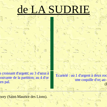
de LA SUDRIE
 croissant d'argent; au 3 d'azur à
Ecartelé : au 1 d'argent à deux roc
uvante de la partition; au 4 d'or
une coquille d'or; au 
en pal.
(
amory (Saint-Maurice des Lions).