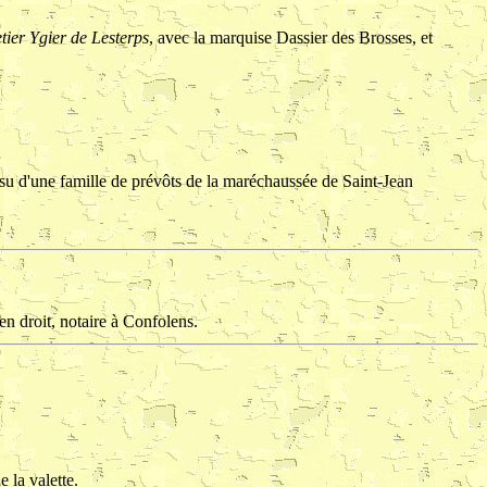
tier Ygier de Lesterps
, avec la marquise Dassier des Brosses, et
ssu d'une famille de prévôts de la maréchaussée de Saint-Jean
 en droit, notaire à Confolens.
 la valette.