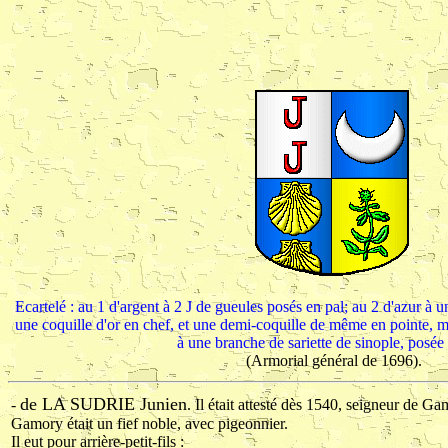
Ecartelé : au 1 d'argent à 2 J de gueules posés en pal; au 2 d'azur à un
une coquille d'or en chef, et une demi-coquille de même en pointe, mo
à une branche de sariette de sinople, posée 
(Armorial général de 1696).
de LA SUDRIE Junien
-
. Il était attesté dès 1540, seigneur de G
Gamory était un fief noble, avec pigeonnier.
Il eut pour arrière-petit-fils :