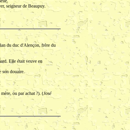
elle.
yer, seigneur de Beaupuy.
llan du duc d'Alençon, frère du
ard. Elle était veuve en
e son douaire.
mère, ou par achat ?). (
José