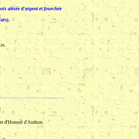
roix alésée d'argent et fourchée
ars).
rs.
, et d'Honoré d'Authon.