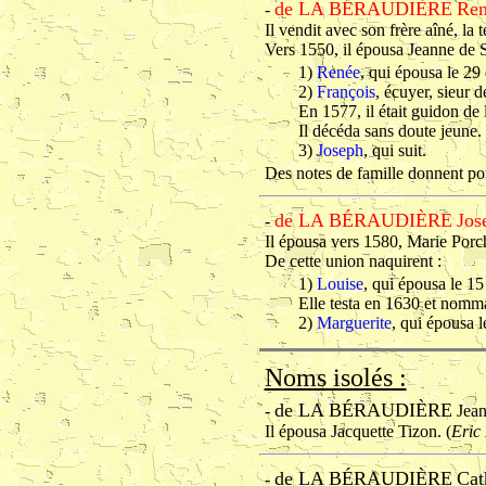
de LA BÉRAUDIÈRE
Re
-
Il vendit avec son frère aîné, la 
Vers 1550, il épousa Jeanne de S
1)
Renée
, qui épousa le 2
2)
François
, écuyer, sieur d
En 1577, il était guidon d
Il décéda sans doute jeune.
3)
Joseph
, qui suit.
Des notes de famille donnent pou
de LA BÉRAUDIÈRE
Jos
-
Il épousa vers 1580, Marie Porc
De cette union naquirent :
1)
Louise
, qui épousa le 15
Elle testa en 1630 et nomma
2)
Marguerite
, qui épousa 
Noms isolés :
de LA BÉRAUDIÈRE
-
Jean
Il épousa Jacquette Tizon. (
Eri
de LA BÉRAUDIÈRE
Cat
-