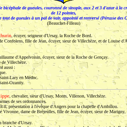
gle bicéphale de gueules, couronné de sinople, aux 2 et 3 d'azur à la c
de 12 pointes,
le tout
de gueules à un pal de vair, appointé et renversé (Pérusse des C
(Beauchet-Filleau)
hurin
, écuyer, seigneur d'Ursay, la Roche de Bord.
e Confolens, fille de Jean, écuyer, sieur de Villechèze, et de Louise d'A
uillaume d'Appelvoisin, écuyer, sieur de la Roche de Gençay.
e de Villechèze.
t aussi :
que.
 Saint-Lary en Médoc.
 Saint-Ozanny.
lippe
, chevalier, sieur d'Ursay, Monts, Villenon, Villechèze.
'armes de ses ordonnances.
ît-il, présentation à l'évêque d'Angers pour la chapelle d'Ambillou.
e Vivonne, dame de Bréjeulles, fille de Jean, écuyer, sieur de Marigny
la branche d'Ursay.