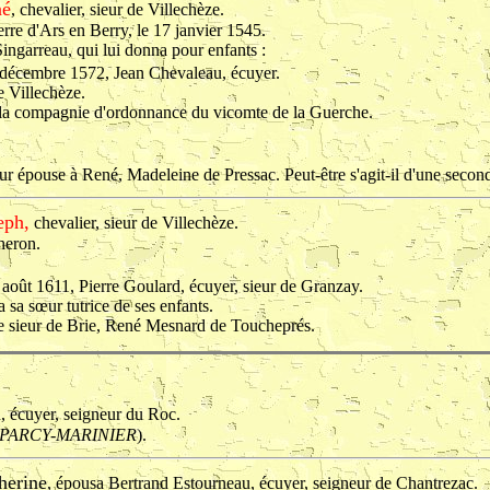
né
, chevalier, sieur de Villechèze.
terre d'Ars en Berry, le 17 janvier 1545.
ingarreau, qui lui donna pour enfants :
9 décembre 1572, Jean Chevaleau, écuyer.
e Villechèze.
e la compagnie d'ordonnance du vicomte de la Guerche.
r épouse à René, Madeleine de Pressac. Peut-être s'agit-il d'une secon
eph,
chevalier, sieur de Villechèze.
heron.
 août 1611, Pierre Goulard, écuyer, sieur de Granzay.
 sa sœur tutrice de ses enfants.
le sieur de Brie, René Mesnard de Toucheprés.
, écuyer, seigneur du Roc.
c PARCY-MARINIER
).
herine
, épousa Bertrand Estourneau, écuyer, seigneur de Chantrezac.