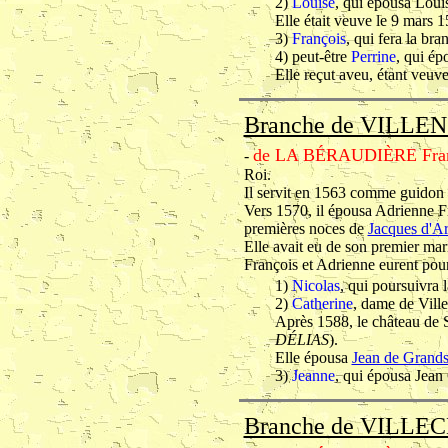
2)
Louise
, qui épousa Louis
Elle était veuve le 9 mars 
3)
François
, qui fera la br
4) peut-être
Perrine
, qui ép
Elle reçut aveu, étant veuv
Branche de VILLEN
de LA BÉRAUDIÈRE Fran
-
Roi.
Il servit en 1563 comme guidon
Vers 1570, il épousa Adrienne Fro
premières noces de
Jacques d'Ar
Elle avait eu de son premier mari
François et Adrienne eurent pour
1)
Nicolas
, qui poursuivra 
2)
Catherine
, dame de Ville
Après 1588, le château de S
DÉLIAS
).
Elle épousa
Jean de Grand
3)
Jeanne
, qui épousa Jean
Branche de VILLE