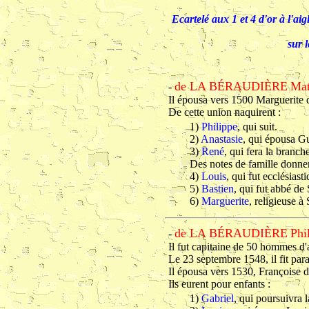
Ecartelé aux 1 et 4 d'or à l'ai
sur 
de LA BÉRAUDIÈRE
Mat
-
Il épousa vers 1500 Marguerite d
De cette union naquirent :
1)
Philippe
, qui suit.
2)
Anastasie
, qui épousa G
3)
René
, qui fera la branch
Des notes de famille donnen
4)
Louis
, qui fut ecclésiasti
5)
Bastien
, qui fut abbé de
6)
Marguerite
, religieuse à
de LA BÉRAUDIÈRE
Phi
-
Il fut capitaine de 50 hommes d
Le 23 septembre 1548, il fit para
Il épousa vers 1530, Françoise d
Ils eurent pour enfants :
1)
Gabriel
, qui poursuivra 