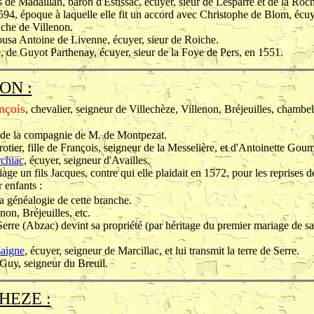
 de Madaillan, baron d'Estissac, écuyer, sieur de Lesparre et de la Roch
1594, époque à laquelle elle fit un accord avec Christophe de Blom, écu
anche de Villenon.
ousa Antoine de Livenne, écuyer, sieur de Roiche.
e, de Guyot Parthenay, écuyer, sieur de la Foye de Pers, en 1551.
ON :
çois
, chevalier, seigneur de Villechèze, Villenon, Bréjeuilles, chambe
 de la compagnie de M. de Montpezat.
tier, fille de François, seigneur de la Messelière, et d'Antoinette Goum
chiac
, écuyer, seigneur d'Availles.
age un fils Jacques, contre qui elle plaidait en 1572, pour les reprises d
 enfants :
la généalogie de cette branche.
non, Bréjeuilles, etc.
erre (Abzac) devint sa propriété (par héritage du premier mariage de sa 
saigne
, écuyer, seigneur de Marcillac, et lui transmit la terre de Serre.
 Guy, seigneur du Breuil.
CHEZE :