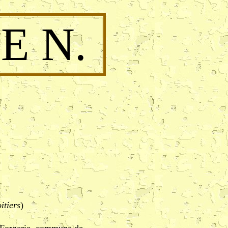
E N.
itiers
)