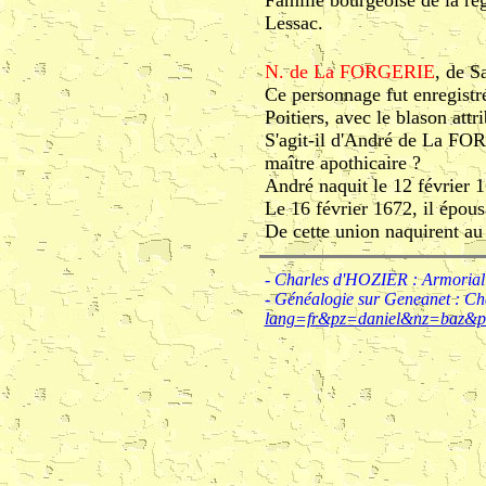
Famille bourgeoise de la ré
Lessac.
N. de La FORGERIE
, de S
Ce personnage fut enregistr
Poitiers, avec le blason attr
S'agit-il d'André de La FOR
maître apothicaire ?
André naquit le 12 février 
Le 16 février 1672, il ép
De cette union naquirent au 
- Charles d'HOZIER : Armorial g
- Généalogie sur Geneanet : 
lang=fr&pz=daniel&nz=baz&p