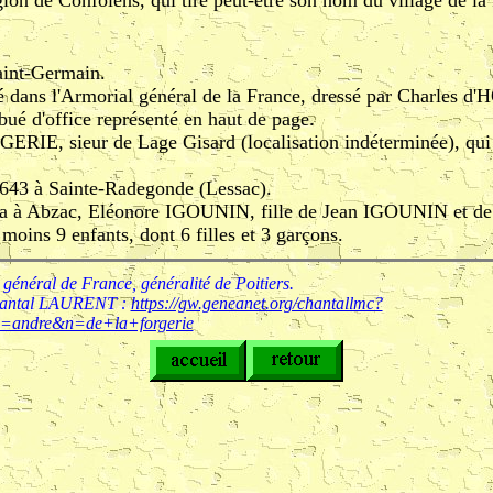
gion de Confolens, qui tire peut-être son nom du village de l
aint-Germain.
é dans l'Armorial général de la France, dressé par Charles d'
ibué d'office représenté en haut de page.
GERIE, sieur de Lage Gisard (localisation indéterminée), qui 
1643 à Sainte-Radegonde (Lessac).
ousa à Abzac, Eléonore IGOUNIN, fille de Jean IGOUNIN et
moins 9 enfants, dont 6 filles et 3 garçons.
énéral de France, généralité de Poitiers.
Chantal LAURENT :
https://gw.geneanet.org/chantallmc?
=andre&n=de+la+forgerie