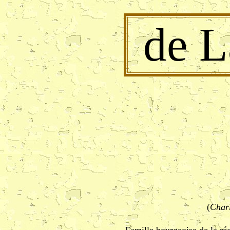
de 
(
Charl