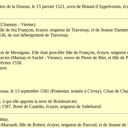
t lieu de la Dousse, le 15 janvier 1521, aveu de Briand d'Appelvoisin, é
y (Chaunay - Vienne).
lle de feu François, écuyer, seigneur de Traversay, et de Jeanne Darmet,
1536, de son hébergement de Traversay.
 de Messignac. Elle était peut-être fille de François, écuyer, seigneur
er (Marnay et Anché - Vienne), veuve de Pierre de Blet, et fille de Pi
février 1558.
uyer.
pousa, le 13 septembre 1581 (Pontenier, notaire à Civray), César de Cha
 à qui elle apporta la terre de Boisbourcier.
let 1587, René de Castello, écuyer, seigneur de Salleboeuf.
mblay.
-Marsault, fille de Robert, écuyer, seigneur de Parcoul, et de Jeanne d