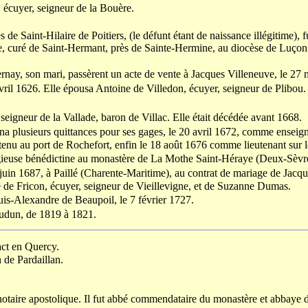
 écuyer, seigneur de la Bouère.
de Saint-Hilaire de Poitiers, (le défunt étant de naissance illégitime), f
curé de Saint-Hermant, près de Sainte-Hermine, au diocèse de Luçon, qui 
rnay, son mari, passèrent un acte de vente à Jacques Villeneuve, le 2
vril 1626. Elle épousa Antoine de Villedon, écuyer, seigneur de Plibou. 
seigneur de la Vallade, baron de Villac. Elle était décédée avant 1668.
nna plusieurs quittances pour ses gages, le 20 avril 1672, comme enseign
tenu au port de Rochefort, enfin le 18 août 1676 comme lieutenant sur 
ligieuse bénédictine au monastère de La Mothe Saint-Héraye (Deux-Sèvre
 23 juin 1687, à Paillé (Charente-Maritime), au contrat de mariage de Ja
pe de Fricon, écuyer, seigneur de Vieillevigne, et de Suzanne Dumas.
ouis-Alexandre de Beaupoil, le 7 février 1727.
Loudun, de 1819 à 1821.
act en Quercy.
 de Pardaillan.
tonotaire apostolique. Il fut abbé commendataire du monastère et abbaye