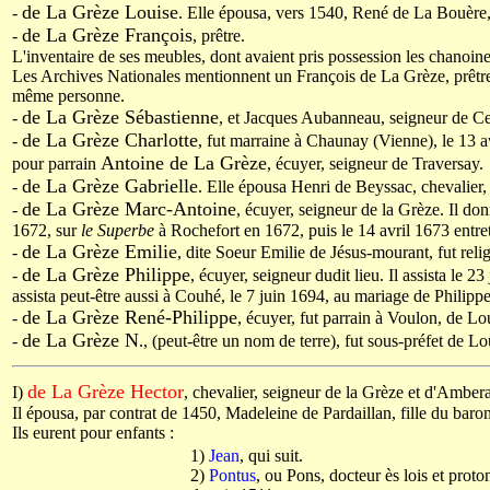
de La Grèze Louise
-
. Elle épousa, vers 1540, René de La Bouère,
de La Grèze François
-
, prêtre.
L'inventaire de ses meubles, dont avaient pris possession les chanoines 
Les Archives Nationales mentionnent un François de La Grèze, prêtre, 
même personne.
de La Grèze Sébastienne
-
, et Jacques Aubanneau, seigneur de Ce
de La Grèze Charlotte
-
, fut marraine à Chaunay (Vienne), le 13 a
Antoine de La Grèze
pour parrain
, écuyer, seigneur de Traversay.
de La Grèze Gabrielle
-
. Elle épousa Henri de Beyssac, chevalier, 
de La Grèze Marc-Antoine
-
, écuyer, seigneur de la Grèze. Il do
1672, sur
le Superbe
à Rochefort en 1672, puis le 14 avril 1673 entre
de La Grèze Emilie
-
, dite Soeur Emilie de Jésus-mourant, fut re
de La Grèze Philippe
-
, écuyer, seigneur dudit lieu. Il assista le
assista peut-être aussi à Couhé, le 7 juin 1694, au mariage de Philip
de La Grèze René-Philippe
-
, écuyer, fut parrain à Voulon, de L
de La Grèze N
-
., (peut-être un nom de terre), fut sous-préfet de 
de La Grèze Hector
I)
, chevalier, seigneur de la Grèze et d'Amber
Il épousa, par contrat de 1450, Madeleine de Pardaillan, fille du baron
Ils eurent pour enfants :
1)
Jean
, qui suit.
2)
Pontus
, ou Pons, docteur ès lois et pro