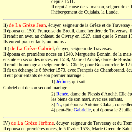
depuis 1511.
Il reçut à cause de sa maison, seigneurie e
l'hébergement de Cujalais, la Lande.
de La Grèze Jean
II)
, écuyer, seigneur de la Grèze et de Traversa
Il épousa en 1501 Françoise du Breuil, dame héritière de Traversay, fi
Il rendit un aveu au château de Civray en 1527, ainsi que le 5 mars 
Ils eurent pour enfants, au moins :
de La Grèze Gabriel
III)
, écuyer, seigneur de Traversay.
Il épousa en premières noces en 1540, Marguerite Bonnin, de la maison
ensuite en secondes noces, en 1558, Marie d'Anché, dame de Boisbourci
Il rendit hommage au seigneur de la Clielle, pour Boisbourcier, le 12 
Il fit un échange le 6 février 1573, avec François de Chamborand, éc
Il eut pour enfants de son premier mariage :
1)
Jérôme
, qui suit.
Gabriel eut de son second mariage :
2)
Renée
, dame du Plessis d'Anché. Elle é
les biens de son mari, avec ses enfants.
3)
N.
, qui épousa Antoine Clabat, conseiller,
4) peut-être
Gabrielle
, qui épousa le 2 juil
de La Grèze Jérôme
IV)
, écuyer, seigneur de Traversay et du Tre
Il épousa en premières noces, le 5 février 1578, Marie Green de Saint