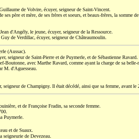
, Guillaume de Volvire, écuyer, seigneur de Saint-Vincent.
de ses père et mère, de ses frères et soeurs, et beaux-frères, la somme d
 Jean d'Angély, le jeune, écuyer, seigneur de la Ressource.
, Guy de Verdillac, écuyer, seigneur de Châteaumoulin.
rle (Aussac).
cuyer, seigneur de Saint-Pierre et de Puymerle, et de Sébastienne Ravard.
 Chef-Boutonne, avec Marthe Ravard, comme ayant la charge de sa belle-
par M. d'Aguesseau.
 seigneur de Champigny. Il était décédé, ainsi que sa femme, avant le 27
bouinière, et de Françoise Fradin, sa seconde femme.
700.
ssa Puymerle.
zeau et de Suaux.
 la seigneurie de Devezeau.