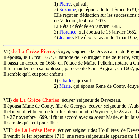
1)
Pierre
, qui suit.
2)
Suzanne
, qui épousa le Ier février 1639
Elle reçut en déduction sur les successions 
de Villedon, le 4 mai 1653.
Elle était décédée en janvier 1688.
3)
Florence
, qui épousa le 15 janvier 1652,
4)
Jeanne
. Elle épousa avant le 4 mai 1653
de La Grèze Pierre
VI)
, écuyer, seigneur de Devezeau et de Puyme
Il épousa, le 15 mai 1654, Charlotte de Nourrigier, fille de Pierre, é
Il passa un accord en 1658, en l'étude de Maître Pellerin, notaire à
Il fut maintenu en sa noblesse , paroisse de Saint-Angeau, en 1667, 
Il semble qu'il eut pour enfants :
1)
Charles
, qui suit.
2)
Marie
, qui épousa René de Conty, écuyer,
de La Grèze Charles
VII)
, écuyer, seigneur de Devezeau.
Il épousa Marie de Conty, fille de Georges, écuyer, seigneur de l'Au
Il était veuf, et tuteur de leur fils, demeurant à Puymerle, le 28 avril 1
Le 27 novembre 1699, il fit un accord avec sa soeur Marie, et lui lai
Il semble qu'il eut pour fils :
de La Grèze René
VIII)
, écuyer, seigneur des Houllières, de Deve
Il vendit, le Ier septembre 1710, une rente seigneuriale appartenant à