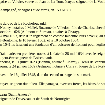
oise de Volvire, veuve de Jean de La Tour, écuyer, seigneur de la Voula
de Champagné, de vignes et de terres, en 1599-1607.
es du duc de La Rochefoucauld.
Nourry, notaires à Melle), Suzanne de Villedon, fille de Charles, cheva
e 5 octobre 1626 (Aulmont et Surreau, notaires à Civray).
e 4 mai 1653, date d'un règlement de compte fait entre leurs neveux, au s
hef-Boutonne, le 10 février 1602, et le 10 octobre 1604.
 en 1641 ils faisaient une fondation d'un boisseau de froment pour l'égl
 était mariée en premières noces, à la date du 28 mai 1634, avec le sei
 peut-être seigneur de Boiscoutault.
 épousa, le 31 juillet 1623 (Bonnin, notaire à Linazay), Denis de Verteui
pousa, le 24 janvier 1639 (Aulmont, notaire à Civray), Pierre de La Porte
e avant le 16 juillet 1648, date du second mariage de son mari.
cuyer, seigneur dudit lieu. Elle partagea, avec ses frères, les biens de 
ezeau (Saint-Angeau).
 seigneur de Devezeau, et de Sarah de Nourrigier.