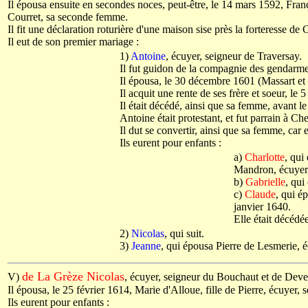
Il épousa ensuite en secondes noces, peut-être, le 14 mars 1592, Franç
Courret, sa seconde femme.
Il fit une déclaration roturière d'une maison sise près la forteresse 
Il eut de son premier mariage :
1)
Antoine
, écuyer, seigneur de Traversay.
Il fut guidon de la compagnie des gendarm
Il épousa, le 30 décembre 1601 (Massart et 
Il acquit une rente de ses frère et soeur, l
Il était décédé, ainsi que sa femme, avant l
Antoine était protestant, et fut parrain à C
Il dut se convertir, ainsi que sa femme, car
Ils eurent pour enfants :
a)
Charlotte
, qui
Mandron, écuyer,
b)
Gabrielle
, qui
c)
Claude
, qui é
janvier 1640.
Elle était décédé
2)
Nicolas
, qui suit.
3)
Jeanne
, qui épousa Pierre de Lesmerie, é
de La Grèze Nicolas
V)
, écuyer, seigneur du Bouchaut et de Dev
Il épousa, le 25 février 1614, Marie d'Alloue, fille de Pierre, écuyer,
Ils eurent pour enfants :