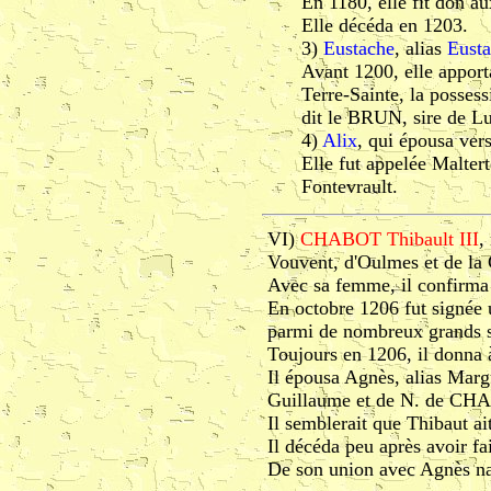
En 1180, elle fit don au
Elle décéda en 1203.
3)
Eustache
, alias
Eusta
Avant 1200, elle appor
Terre-Sainte, la possess
dit le BRUN, sire de 
4)
Alix
, qui épousa v
Elle fut appelée Malte
Fontevrault.
VI)
CHABOT Thibault III
,
Vouvent, d'Oulmes et de la
Avec sa femme, il confirma e
En octobre 1206 fut signée u
parmi de nombreux grands 
Toujours en 1206, il donna à
Il épousa Agnès, alias Mar
Guillaume et de N. de CH
Il semblerait que Thibaut ai
Il décéda peu après avoir fa
De son union avec Agnès na