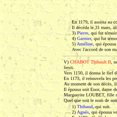
En 1179, il assista au c
Il décéda le 31 mars, al
3)
Pierre
, qui fut témoi
4)
Garnier
, qui fut tém
5)
Améline
, qui épousa
Avec l'accord de son mar
V)
CHABOT Thibault II
, n
lieux.
Vers 1150, il donna le fief 
En 1173, il renouvela les pr
Au moment de son décès, il 
Il épousa soit Enor, dame d
Marguerite LOUBET, fille d
Quel que soit le nom de son 
1)
Thibaud
, qui suit.
2)
Agnès
, qui épousa 