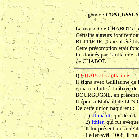
Légende :
CONCUSSUS
La maison de CHABOT a pour
Certains auteurs font remont
BUFFIÈRE. Il aurait été fil
Cette présomption était fond
fut donnés par Guillaume, du
de CHABOT.
I)
CHABOT Guillaume
.
Il signa avec Guillaume d
donation faite à l'abbaye 
BOURGOGNE, en présence du
Il épousa Mahaud de LUSIG
De cette union naquirent :
1)
Thibault
, qui décéda 
2)
Ithier,
qui fut évêqu
Il fut présent au sacre 
Le Ier avril 1068, il fu