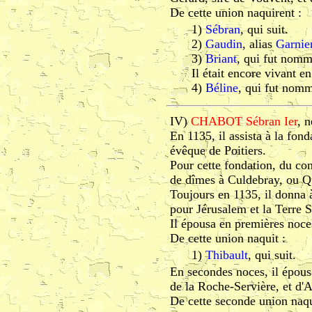
De cette union naquirent :
1)
Sébran
, qui suit.
2)
Gaudin
, alias
Garnie
3)
Briant
, qui fut nommé
Il était encore vivant e
4)
Béline
, qui fut nomm
IV)
CHABOT Sébran Ier
, 
En 1135, il assista à la fo
évêque de Poitiers.
Pour cette fondation, du con
de dîmes à Culdebray, ou Q
Toujours en 1135, il donna à
pour Jérusalem et la Terre S
Il épousa en premières noc
De cette union naquit :
1)
Thibault
, qui suit.
En secondes noces, il épous
de la Roche-Servière, et d
De cette seconde union naqui