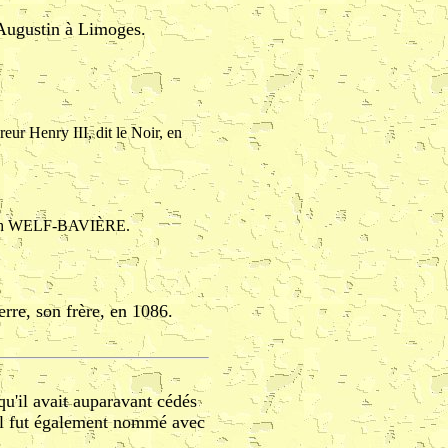
t-Augustin à Limoges.
ur Henry III, dit le Noir, en
udith WELF-BAVIÈRE.
rre, son frère, en 1086.
qu'il avait auparavant cédés
 il fut également nommé avec