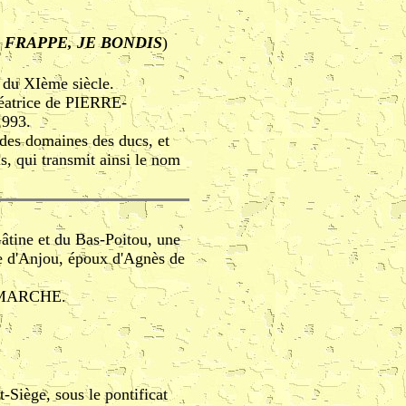
FRAPPE, JE BONDIS
)
 du XIème siècle.
 Béatrice de PIERRE-
 993.
e des domaines des ducs, et
s, qui transmit ainsi le nom
tine et du Bas-Poitou, une
e d'Anjou, époux d'Agnès de
a MARCHE.
t-Siège, sous le pontificat