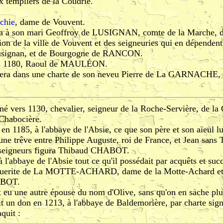
x templiers de la Coudrie.
chie
, dame de Vouvent.
ta à son mari Geoffroy de LUSIGNAN, comte de la Marche, de
ion de la ville de Vouvent et des seigneuries qui en dépendent. 
Lusignan, et de Bourgogne de RANCON.
ers 1180, Raoul de MAULÉON.
rtera dans une charte de son neveu Pierre de La GARNACHE, 
 né vers 1130, chevalier, seigneur de la Roche-Servière, de la
 Chabocière.
n 1185, à l'abbaye de l'Absie, ce que son père et son aïeul l
ne trêve entre Philippe Auguste, roi de France, et Jean sans T
seigneurs figura Thibaud CHABOT.
 l'abbaye de l'Absie tout ce qu'il possédait par acquêts et suc
guerite de La MOTTE-ACHARD, dame de la Motte-Achard et de
ABOT.
t eu une autre épouse du nom d'Olive, sans qu'on en sache plu
it un don en 1213, à l'abbaye de Baldemorière, par charte sig
quit :