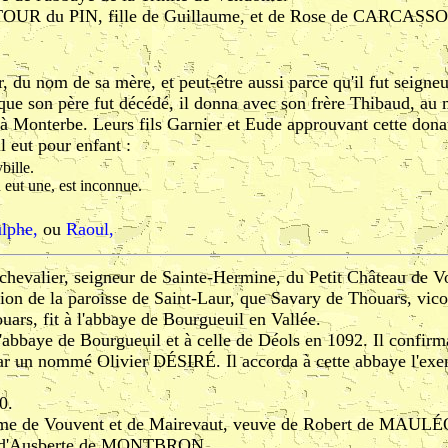
a TOUR du PIN, fille de Guillaume, et de Rose de CARCAS
r, du nom de sa mère, et peut-être aussi parce qu'il fut seigne
ue son père fut décédé, il donna avec son frère Thibaud, au
 à Monterbe. Leurs fils Garnier et Eude approuvant cette dona
l eut pour enfant :
bille.
 eut une, est inconnue.
lphe,
ou
Raoul,
 chevalier, seigneur de Sainte-Hermine, du Petit Château de V
sion de la paroisse de Saint-Laur, que Savary de Thouars, vic
ars, fit à l'abbaye de Bourgueuil en Vallée.
l'abbaye de Bourgueuil et à celle de Déols en 1092. Il confir
 par un nommé Olivier DÉSIRÉ. Il accorda à cette abbaye l'exe
0.
ame de Vouvent et de Mairevaut, veuve de Robert de MAULÉON,
et d'Ausberte de MONTBRON.