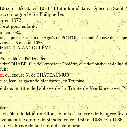
s 1062, et décéda en 1073. Il fut inhumé dans l'église de Sain
i accompagna le roi Philippe Ier.
our en 1072.
l eut pour enfant :
vant en 1080.
gne, auprès de sa parente Agnès de POITOU, seconde épouse de l'empere
 veuve le 5 octobre 1056.
ette de MATHA-ANGOULÊME.
nt :
 connétable de Frédéric Ier.
ne de SOUABE, fille de l'empereur Frédéric, duc de Souabe, et de J
uit :
te
, qui épousa N. de CHÂTEAUMUR.
pousa Jean, seigneur de Montbazon, en Touraine.
 dans un titre de l'abbaye de La Trinité de Vendôme, avec Pie
lier.
tel-Dieu de Montmorillon, le bois et la terre de Faugerolles, 
 moyennant la somme de 50 sols, entre 1060 et 1085. En 1086,
re de l'abbaye de la Trinité de Vendôme.