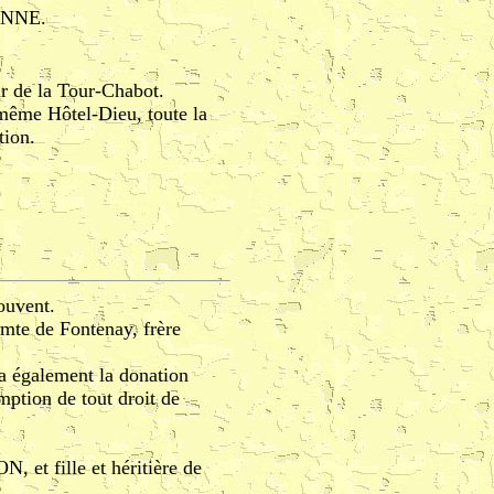
SONNE.
ur de la Tour-Chabot.
 même Hôtel-Dieu, toute la
tion.
ouvent.
omte de Fontenay, frère
ma également la donation
mption de tout droit de
 et fille et héritière de