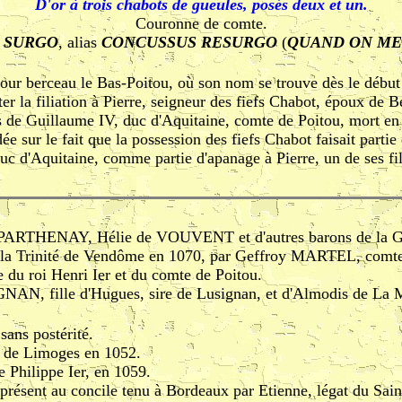
D'or à trois chabots de gueules, posés deux et un.
Couronne de comte.
 SURGO
, alias
CONCUSSUS RESURGO
(
QUAND ON ME 
 berceau le Bas-Poitou, où son nom se trouve dès le début
er la filiation à Pierre, seigneur des fiefs Chabot, époux de
s de Guillaume IV, duc d'Aquitaine, comte de Poitou, mort en
ée sur le fait que la possession des fiefs Chabot faisait parti
c d'Aquitaine, comme partie d'apanage à Pierre, un de ses fil
e PARTHENAY, Hélie de VOUVENT et d'autres barons de la Gâ
de la Trinité de Vendôme en 1070, par Geffroy MARTEL, comt
 roi Henri Ier et du comte de Poitou.
NAN, fille d'Hugues, sire de Lusignan, et d'Almodis de L
sans postérité.
e de Limoges en 1052.
de Philippe Ier, en 1059.
t présent au concile tenu à Bordeaux par Etienne, légat du Sain