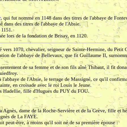
r
, qui fut nommé en 1148 dans des titres de l'abbaye de Fontev
 dans des titres de l'abbaye de l'Absie.
n 1151.
ée lors de la fondation de Brisay, en 1120.
né vers 1070, chevalier, seigneur de Sainte-Hermine, du Petit 
ndation de l'abbaye de Bellevaux, que fit Guillaume II, surn
sentement de sa femme et de son fils aîné Thibaut, il fit don
uiedfroy.
 l'abbaye de l'Absie, le terrage de Massigné, ce qu'il confirma 
ainte, en croisade avec le roi Louis le Jeune.
es Hadellie, fille d'Hugues du PUY du FOU.
a Agnès, dame de la Roche-Servière et de la Grève, fille et hé
'Agnès de La FAYE.
t peut-être, à moins qu'il soit né de sa première épouse :