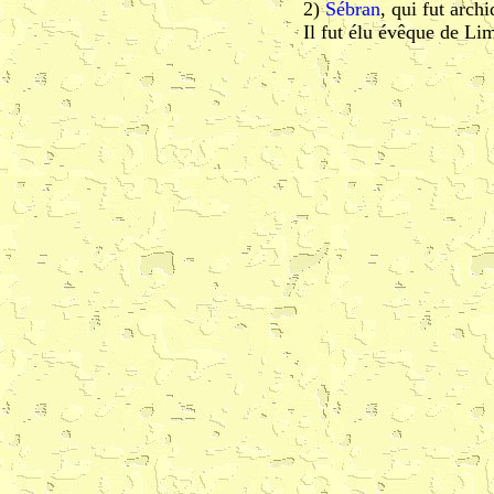
2)
Sébran
, qui fut arch
Il fut élu évêque de Li