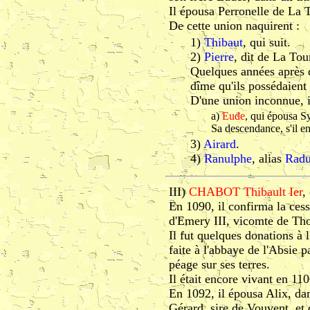
Il épousa Perronelle de L
De cette union naquirent :
1)
Thibaut
, qui suit.
2)
Pierre
, dit de La Tou
Quelques années après q
dîme qu'ils possédaient
D'une union inconnue, i
a)
Eude
, qui épousa Sy
Sa descendance, s'il en
3)
Airard
.
4)
Ranulphe
, alias
Radu
III)
CHABOT Thibault Ier
,
En 1090, il confirma la ces
d'Emery III, vicomte de Thou
Il fut quelques donations à 
faite à l'abbaye de l'Absie
péage sur ses terres.
Il était encore vivant en 110
En 1092, il épousa Alix, d
Gérard, sire de Vouvent, 