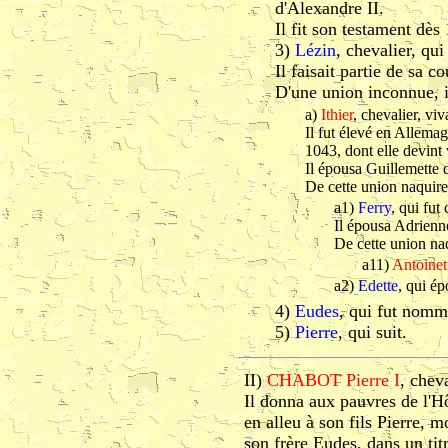
d'Alexandre II.
Il fit son testament dè
3)
Lézin
, chevalier, qu
Il faisait partie de sa c
D'une union inconnue, i
a)
Ithier
, chevalier, vi
Il fut élevé en Allema
1043, dont elle devint
Il épousa Guillem
De cette union naquire
a1)
Ferry
, qui fut
Il épousa Adrien
De cette union naq
a11)
Antoinet
a2)
Edette
, qui é
4)
Eudes
, qui fut nommé
5)
Pierre
, qui suit.
II)
CHABOT Pierre I
, cheva
Il donna aux pauvres de l'Hô
en alleu à son fils Pierre,
son frère Eudes, dans un tit