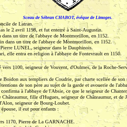
Sceau de Sébran CHABOT, évêque de Limoges
.
oncile de Latran.
ias le 2 avril 1198, et fut enterré à Saint-Augustin.
n dans un titre de l'abbaye de Montmorillon, en 1152.
oin dans un titre de l'abbaye de Montmorillon, en 1152.
 Pierre LUNEL, seigneur dans le Dauphinois.
i, elle entra en religion à l'abbaye de Fontevrault en 1150.
é vers 1100, seigneur de Vouvent, d'Oulmes, de la Roche-Servi
de Boidon aux templiers de Coudrie, par charte scellée de son 
étentions de son père au sujet de la garde et avouerie de l'abb
confirma à l'abbaye de l'Absie, ce que le seigneur de Chantem
e Châteaumur, fille d'Hugues, seigneur de Châteaumur, et de
'Alon, seigneur de Bourg-Loubet.
épouse, il eut pour enfants :
vers 1170, Pierre de La GARNACHE.