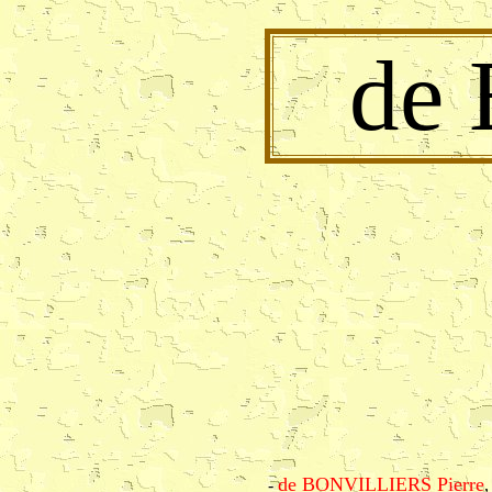
de
de BONVILLIERS Pierre
-
,