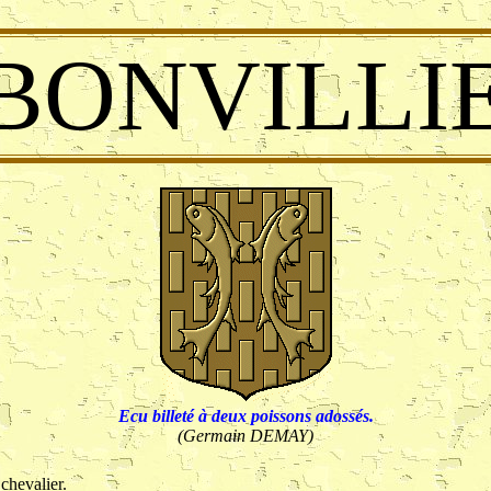
 BONVILLI
Ecu billeté à deux poissons adossés.
(Germain DEMAY)
 chevalier.