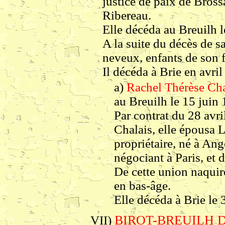
justice de paix de Bros
Ribereau.
Elle décéda au Breuilh l
A la suite du décès de sa
neveux, enfants de son 
Il décéda à Brie en avri
a)
Rachel Thérèse Cha
au Breuilh le 15 juin
Par contrat du 28 avri
Chalais, elle épousa 
propriétaire, né à Ang
négociant à Paris, et
De cette union naquir
en bas-âge.
Elle décéda à Brie le
BIROT-BREUILH Dan
VII)