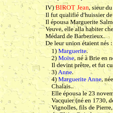
BIROT Jean
IV)
, sieur d
Il fut qualifié d'huissier 
Il épousa Marguerite Salm
Veuve, elle alla habiter che
Médard de Barbezieux.
De leur union étaient nés :
1)
Marguerite
.
2)
Moïse
, né à Brie en
Il devint prêtre, et fut
3)
Anne
.
4)
Marguerite Anne
, né
Chalais..
Elle épousa le 23 novem
Vacquier (né en 1730, d
Vignolles, fils de Pierre