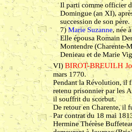
Il parti comme officier 
Domingue (an XI), après 
succession de son père.
7)
Marie Suzanne
, née 
Elle épousa Romain Deni
Montendre (Charente-Mar
Denieau et de Marie Vi
BIROT-BREUILH Jos
VI)
mars 1770.
Pendant la Révolution, il 
retenu prisonnier par les 
il souffrit du scorbut.
De retour en Charente, il f
Par contrat du 18 mai 1813
Hermine Thérèse Buffeteau,
demeurant à Jourzac (Brie)