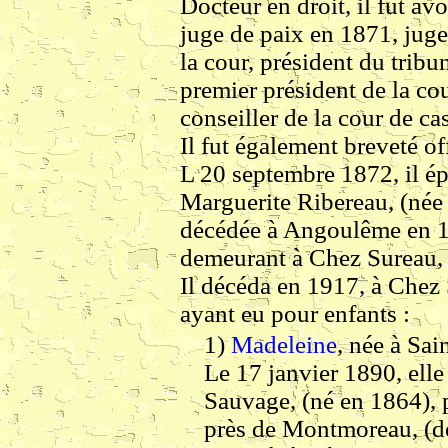
Docteur en droit, il fut av
juge de paix en 1871, juge
la cour, président du trib
premier président de la co
conseiller de la cour de ca
Il fut également breveté o
L 20 septembre 1872, il ép
Marguerite Ribereau, (née 
décédée à Angoulême en 19
demeurant à Chez Sureau, e
Il décéda en 1917, à Chez
ayant eu pour enfants :
1)
Madeleine
, née à Sai
Le 17 janvier 1890, ell
Sauvage, (né en 1864), 
près de Montmoreau, (dé