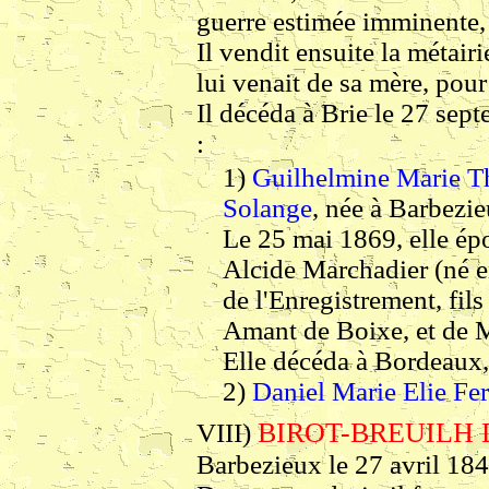
guerre estimée imminente, 
Il vendit ensuite la métai
lui venait de sa mère, pou
Il décéda à Brie le 27 sep
:
1)
Guilhelmine Marie Th
Solange
, née à Barbezie
Le 25 mai 1869, elle é
Alcide Marchadier (né e
de l'Enregistrement, fils
Amant de Boixe, et de 
Elle décéda à Bordeaux,
2)
Daniel Marie Elie Fe
BIROT-BREUILH Dan
VIII)
Barbezieux le 27 avril 184