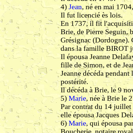
4)
Jean
, né en mai 1704,
Il fut licencié ès lois.
En 1737, il fit l'acquis
Brie, de Pierre Seguin,
Grésignac (Dordogne). 
dans la famille BIROT 
Il épousa Jeanne Delafa
fille de Simon, et de J
Jeanne décéda pendant la
postérité.
Il décéda à Brie, le 9 
5)
Marie
, née à Brie le
Par contrat du 14 juillet
elle épousa Jacques Dela
6)
Marie
, qui épousa pa
Boucherie, notaire royal