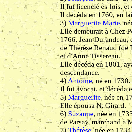
Il fut licencié ès-lois, e
Il décéda en 1760, en la
3)
Marguerite
Marie
, né
Elle demeurait à Chez P
1766, Jean Durandeau, d
de Thérèse Renaud (de Pé
et d'Anne Tissereau.
Elle décéda en 1801, a
descendance.
4)
Antoine
, né en 1730.
Il fut avocat, et décéda 
5)
Marguerite
, née en 1
Elle épousa N. Girard.
6)
Suzanne
, née en 173
de Parsay, marchand à 
7)
Thérèse
, née en 1734