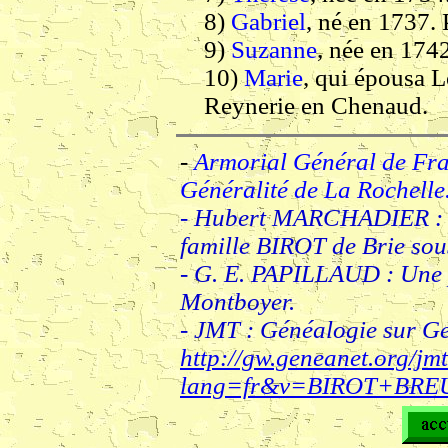
8)
Gabriel
, né en 1737. 
9)
Suzanne
, née en 174
10)
Marie
, qui épousa L
Reynerie en Chenaud.
-
Armorial Général de Fr
Généralité de La Rochelle
- Hubert MARCHADIER : N
famille BIROT de Brie sou
- G. E. PAPILLAUD : Une p
Montboyer.
- JMT : Généalogie sur Ge
http://gw.geneanet.org/jm
lang=fr&v=BIROT+BR