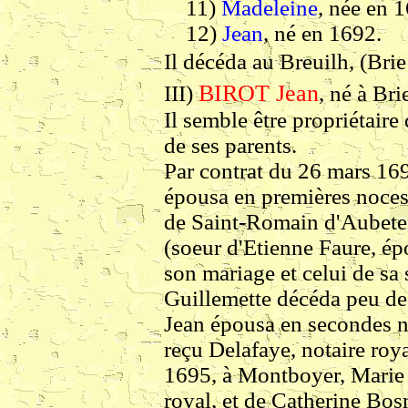
11)
Madeleine
, née en 
12)
Jean
, né en 1692.
Il décéda au
Breuilh, (Brie
BIROT Jean
III)
, né à Bri
Il semble être propriétaire 
de ses parents.
Par contrat du 26 mars 1692
épousa en premières noces 
de Saint-Romain d'Aubeter
(soeur d'Etienne Faure, é
son mariage et celui de sa 
Guillemette décéda peu de
Jean épousa en secondes no
reçu Delafaye, notaire roya
1695, à Montboyer, Marie B
royal, et de Catherine Bos