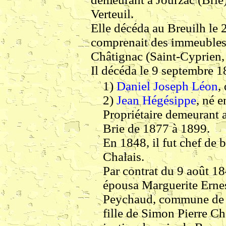
Verteuil.
Elle décéda au Breuilh le
comprenait des immeubles 
Châtignac (Saint-Cyprien,
Il décéda le 9 septembre 1
1)
Daniel Joseph Léon
,
2)
Jean Hégésippe
, né e
Propriétaire demeurant a
Brie de 1877 à 1899.
En 1848, il fut chef de 
Chalais.
Par contrat du 9 août 184
épousa Marguerite Erne
Peychaud, commune de Pa
fille de Simon Pierre Cha