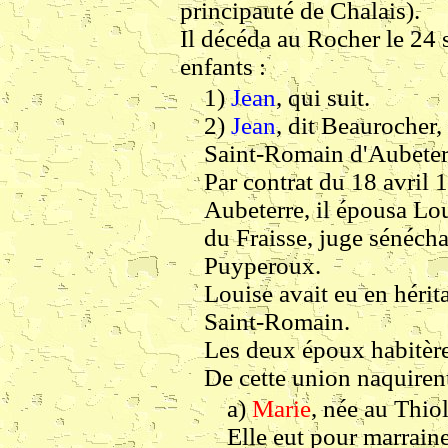
principauté de Chalais).
Il décéda au Rocher le 24
enfants :
1)
Jean
, qui suit.
2)
Jean
, dit Beaurocher,
Saint-Romain d'Aubeter
Par contrat du 18 avril 1
Aubeterre, il épousa Loui
du Fraisse, juge sénéch
Puyperoux.
Louise avait eu en hérit
Saint-Romain.
Les deux époux habitère
De cette union naquirent
a)
Marie
, née au Thio
Elle eut pour marrain