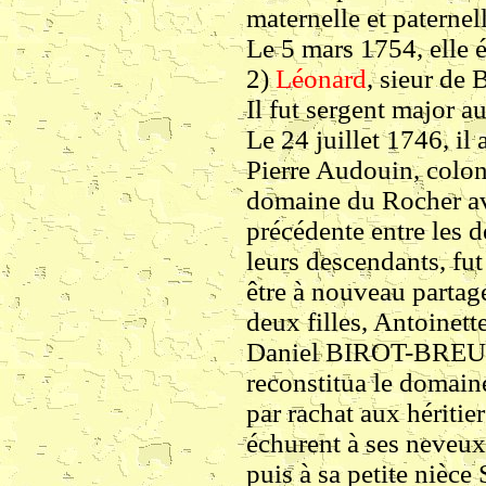
maternelle et paternell
Le 5 mars 1754, elle 
2)
Léonard
, sieur de 
Il fut sergent major 
Le 24 juillet 1746, il
Pierre Audouin, colon
domaine du Rocher av
précédente entre les de
leurs descendants, fu
être à nouveau partagé
deux filles, Antoinett
Daniel BIROT-BREUILH
reconstitua le domain
par rachat aux héritie
échurent à ses neveu
puis à sa petite nièc