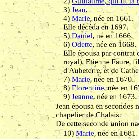
2)
Guillaume
, qui fit l
3)
Jean
.
4)
Marie
, née en 1661.
Elle décéda en 1697.
5)
Daniel
, né en 1666.
6)
Odette
, née en 1668.
Elle épousa par contrat
royal), Etienne Faure, f
d'Aubeterre, et de Cath
7)
Marie
, née en 1670.
8)
Florentine
, née en 16
9)
Jeanne
, née en 1673.
Jean épousa en secondes n
chapelier de Chalais.
De cette seconde union na
10)
Marie
, née en 1681.