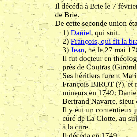
Il décéda à Brie le 7 févri
de Brie.
De cette seconde union éta
1)
Daniel
, qui suit.
2)
François
, qui fit la
3)
Jean
, né le 27 mai 17
Il fut docteur en théolo
près de Coutras (Girond
Ses héritiers furent Mar
François BIROT (?), et m
mineurs en 1749; Daniel
Bertrand Navarre, sieur
Il y eut un contentieux 
curé de La Clotte, au suje
à la cure.
Il décéda en 1749.