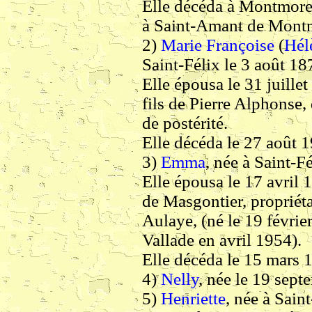
Elle décéda à Montmorea
à Saint-Amant de Mont
2)
Marie Françoise
(
Hél
Saint-Félix le 3 août 18
Elle épousa le 31 juill
fils de Pierre Alphonse,
de postérité.
Elle décéda le 27 août 
3)
Emma
, née à Saint-F
Elle épousa le 17 avril
de Masgontier, propriéta
Aulaye, (né le 19 févrie
Vallade en avril 1954).
Elle décéda le 15 mars 
4)
Nelly
, née le 19 sept
5)
Henriette
, née à Sain