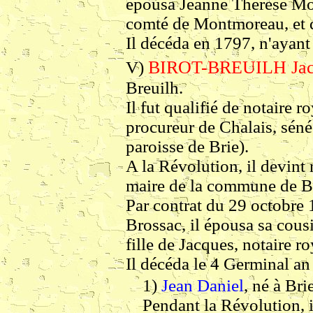
épousa Jeanne Thérèse Mor
comté de Montmoreau, et d
Il décéda en 1797, n'ayant 
BIROT-BREUILH Jac
V)
Breuilh.
Il fut qualifié de notaire r
procureur de Chalais, séné
paroisse de Brie).
A la Révolution, il devint n
maire de la commune de Br
Par contrat du 29 octobre 
Brossac, il épousa sa cou
fille de Jacques, notaire r
Il décéda le 4 Germinal an
1)
Jean Daniel
, né à Br
Pendant la Révolution, il