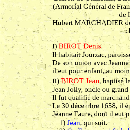
(Armorial Général de Fran
de 
Hubert MARCHADIER donn
c
BIROT Denis
I)
.
Il habitait
Jourzac
, parois
De son union avec Jeanne 
il eut pour enfant, au moin
BIROT Jean
II)
, baptisé 
Jean Jolly, oncle ou grand
Il fut qualifié de marchand 
Le 30 décembre 1658, il é
Jeanne Faure, dont il eut p
1)
Jean
, qui suit.