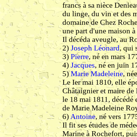
francs à sa nièce Denie
du linge, du vin et des 
domaine de Chez Rocher,
une part d'une maison à
Il décéda aveugle, au R
2)
Joseph Léonard
, qui 
3)
Pierre
, né en mars 17
4)
Jacques
, né en juin 1
5)
Marie Madeleine
, né
Le Ier mai 1810, elle ép
Châtaignier et maire de
le 18 mai 1811, décédé e
de Marie Madeleine Roy
6)
Antoine
, né vers 177
Il fit ses études de méde
Marine à Rochefort, pui