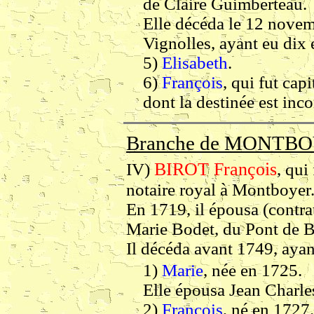
de Claire Guimberteau.
Elle décéda le 12 novem
Vignolles, ayant eu dix 
5)
Elisabeth
.
6)
François
, qui fut cap
dont la destinée est inc
Branche de MONTBO
BIROT François
IV)
, qui
notaire royal à Montboyer
En 1719, il épousa (contra
Marie Bodet, du Pont de 
Il décéda avant 1749, ayan
1)
Marie
, née en 1725.
Elle épousa Jean Charles
2)
François
, né en 1727.