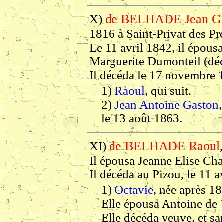
de BELHADE Jean G
X)
1816 à Saint-Privat des P
Le 11 avril 1842, il épousa
Marguerite Dumonteil (déc
Il décéda le 17 novembre 1
1)
Raoul
, qui suit.
2)
Jean Antoine Gaston
le 13 août 1863.
de BELHADE Raoul
XI)
Il épousa Jeanne Elise Cha
Il décéda au Pizou, le 11 a
1)
Octavie
, née après 1
Elle épousa Antoine de V
Elle décéda veuve, et sa