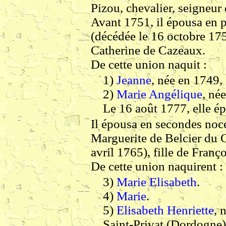
Pizou, chevalier, seigneur 
Avant 1751, il épousa en 
(décédée le 16 octobre 1753
Catherine de Cazeaux.
De cette union naquit :
1)
Jeanne
, née en 1749,
2)
Marie Angélique
, né
Le 16 août 1777, elle é
Il épousa en secondes noce
Marguerite de Belcier du C
avril 1765), fille de Franço
De cette union naquirent :
3)
Marie Elisabeth
.
4)
Marie
.
5)
Elisabeth Henriette
, 
Saint-Privat (Dordogne)