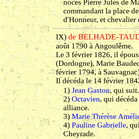
noces Pierre Jules de M
commandant la place de 
d'Honneur, et chevalier 
de BELHADE-TAUDI
IX)
août 1790 à Angoulême.
Le 3 février 1826, il épous
(Dordogne), Marie Baudequ
février 1794, à Sauvagnac)
Il décéda le 14 février 184
1)
Jean Gaston
, qui suit.
2)
Octavien
, qui décéda
alliance.
3)
Marie Thérèse Améli
4)
Pauline Gabrielle
, qu
Cheyrade.