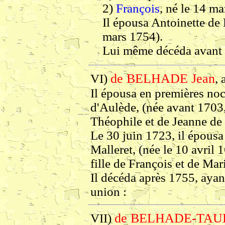
2)
François
, né le 14 ma
Il épousa Antoinette de 
mars 1754).
Lui même décéda avant
de BELHADE Jean
VI)
, 
Il épousa en premières noc
d'Aulède, (née avant 1703,
Théophile et de Jeanne de 
Le 30 juin 1723, il épous
Malleret, (née le 10 avril 
fille de François et de Mar
Il décéda après 1755, ayan
union :
de BELHADE-TAUD
VII)