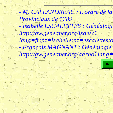
- M. CALLANDREAU : L'ordre de la n
Provinciaux de 1789.
- Isabelle ESCALETTES : Généalogi
http://gw.geneanet.org/isaesc?
lang=fr;pz=isabelle;nz=escalette
- François MAGNANT : Généalogie 
http://gw.geneanet.org/aarho?lan