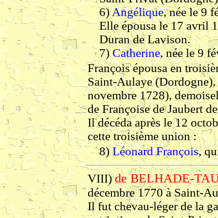
6)
Angélique
, née le 9 
Elle épousa le 17 avril 
Duran de Lavison.
7)
Catherine
, née le 9 f
François épousa en troisiè
Saint-Aulaye (Dordogne), 
novembre 1728), demoiselle
de Françoise de Jaubert de
Il décéda après le 12 octo
cette troisième union :
8)
Léonard François
, qu
de BELHADE-TAUD
VIII)
décembre 1770 à Saint-Au
Il fut chevau-léger de la g