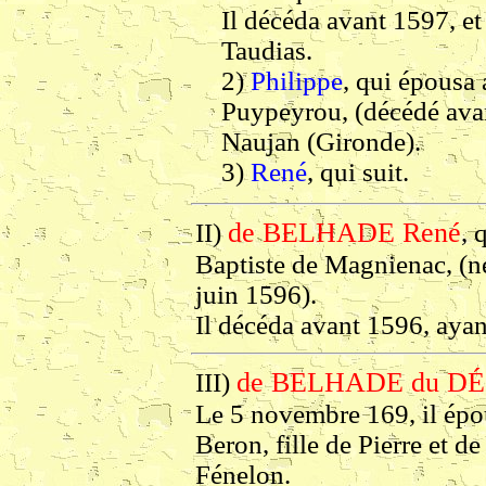
Il décéda avant 1597, et 
Taudias.
2)
Philippe
, qui épousa
Puypeyrou, (décédé avan
Naujan (Gironde).
3)
René
, qui suit.
de BELHADE René
II)
, 
Baptiste de Magnienac, (n
juin 1596).
Il décéda avant 1596, ayan
de BELHADE du DÉS
III)
Le 5 novembre 169, il épo
Beron, fille de Pierre et 
Fénelon.