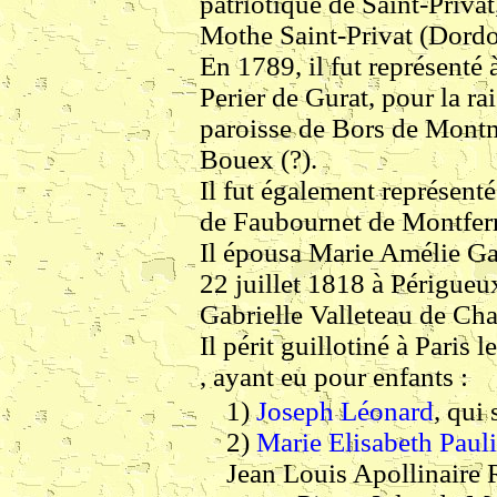
patriotique de Saint-Priva
Mothe Saint-Privat (Dord
En 1789, il fut représenté
Perier de Gurat, pour la ra
paroisse de Bors de Montmo
Bouex (?).
Il fut également représent
de Faubournet de Montfer
Il épousa Marie Amélie Gab
22 juillet 1818 à Périgueux
Gabrielle Valleteau de Cha
Il périt guillotiné à Paris 
, ayant eu pour enfants :
1)
Joseph Léonard
, qui 
2)
Marie Elisabeth Paul
Jean Louis Apollinaire 