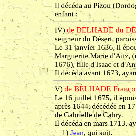
Il décéda au Pizou (Dordo
enfant :
de BELHADE du DÉ
IV)
seigneur du Désert, parois
Le 31 janvier 1636, il ép
Marguerite Marie d'Aitz, (
1676), fille d'Isaac et d'A
Il décéda avant 1673, ayan
de BELHADE Franço
V)
Le 16 juillet 1675, il épo
après 1644, décédée en 171
de Gabrielle de Cabry.
Il décéda en mars 1713, ay
1)
Jean
, qui suit.